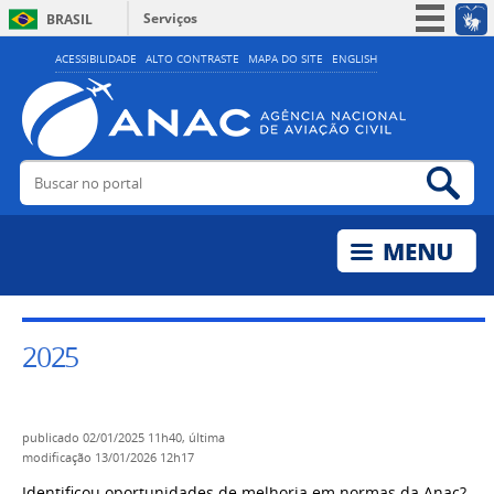
Serviços
BRASIL
Simplifique!
ACESSIBILIDADE
ALTO CONTRASTE
MAPA DO SITE
ENGLISH
Participe
Acesso à informação
Legislação
Buscar no portal
Bus
Canais
2025
publicado
02/01/2025 11h40,
última
modificação
13/01/2026 12h17
Identificou oportunidades de melhoria em normas da Anac?