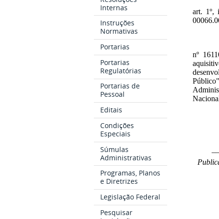
Internas
art. 1º
00066.0
Instruções
Normativas
Portarias
nº 1611
Portarias
aquisiti
Regulatórias
desenvol
Público"
Portarias de
Adminis
Pessoal
Naciona
Editais
Condições
Especiais
Súmulas
_
Administrativas
Public
Programas, Planos
e Diretrizes
Legislação Federal
Pesquisar