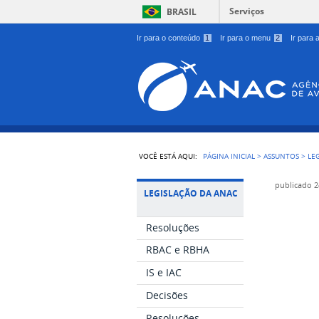
Serviços
BRASIL
Ir para o conteúdo
1
Ir para o menu
2
Ir para
VOCÊ ESTÁ AQUI:
PÁGINA INICIAL
>
ASSUNTOS
>
LE
publicado
2
LEGISLAÇÃO DA ANAC
Resoluções
RBAC e RBHA
IS e IAC
Decisões
Resoluções