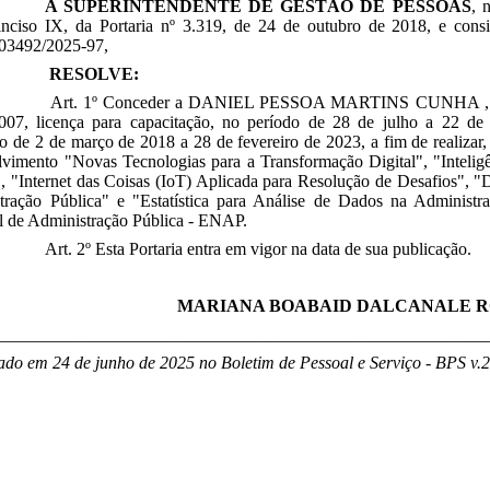
A SUPERINTENDENTE DE GESTÃO DE PESSOAS
, 
, inciso IX, da Portaria nº 3.319, de 24 de outubro de 2018, e con
03492/2025-97,
RESOLVE:
Art. 1º Conceder a
DANIEL PESSOA MARTINS CUNHA
,
007, licença para capacitação, no período de 28 de julho a 22 de 
vo de 2 de março de 2018 a 28 de fevereiro de 2023, a fim de realizar,
vimento "Novas Tecnologias para a Transformação Digital", "Inteligê
, "Internet das Coisas (IoT) Aplicada para Resolução de Desafios", "D
tração Pública" e "Estatística para Análise de Dados na Administra
l de Administração Pública - ENAP.
Art. 2º Esta Portaria entra em vigor na data de sua publicação.
MARIANA BOABAID DALCANALE 
________________________________________________________
ado em 24 de junho de 2025 no Boletim de Pessoal e Serviço - BPS v.2