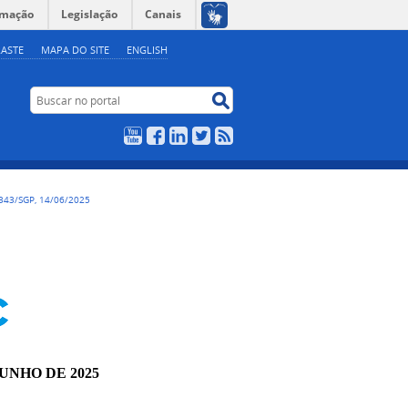
rmação
Legislação
Canais
ASTE
MAPA DO SITE
ENGLISH
Buscar no portal
Buscar no portal
YouTube
Facebook
LinkedIn
Twitter
RSS
343/SGP, 14/06/2025
JUNHO DE 2025