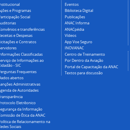
nstitucional
Eventos
Ações e Programas
Biblioteca Digital
articipação Social
Publicações
Auditorias
ANAC Informa
Convênios e transferências
ANACpédia
Receitas e Despesas
Vídeos
icitações e Contratos
App Voe Seguro
Servidores
INOVANAC
Informações Classificadas
Centro de Treinamento
Serviço de Informações ao
Por Dentro da Aviação
idadão - SIC
Portal de Capacitação da ANAC
Perguntas Frequentes
Textos para discussão
Dados abertos
Sanções Administrativas
Agenda de Autoridades
Transparência
Protocolo Eletrêonico
Segurança da Informação
Comissão de Ética da ANAC
Política de Relacionamento na
Redes Sociais