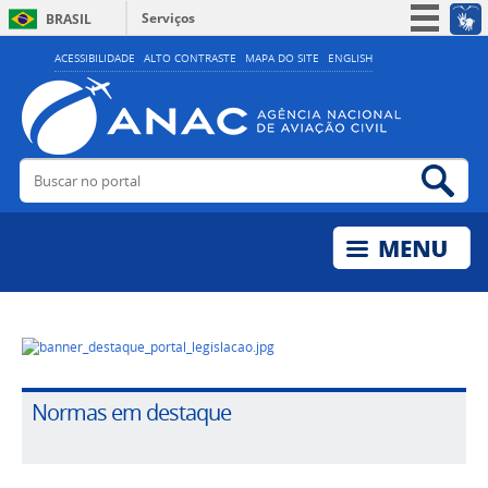
Serviços
BRASIL
Simplifique!
ACESSIBILIDADE
ALTO CONTRASTE
MAPA DO SITE
ENGLISH
Participe
Acesso à informação
Legislação
Buscar no portal
Bus
Canais
Normas em destaque