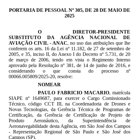
PORTARIA DE PESSOAL Nº 305, DE 28 DE MAIO DE
2025
O DIRETOR-PRESIDENTE
SUBSTITUTO DA AGÊNCIA NACIONAL DE
AVIAÇÃO CIVIL - ANAC
, no uso das atribuições que lhe
conferem os arts. 16 da Lei nº 11.182, de 27 de setembro de
2005, e 35, inciso II, do Anexo I do Decreto nº 5.731, de 20
de março de 2006, tendo em vista o Regimento Interno
aprovado pela Resolução nº 381, de 14 de junho de 2016, e
considerando o que consta do processo nº
00066.005809/2025-20, resolve:
NOMEAR
PAULO FABRICIO MACARIO
, matrícula
SIAPE nº 1649687, para exercer o Cargo Comissionado
Técnico, código CCT III, na Coordenadoria de Drones e
Novas Tecnologias, da Gerência Técnica de Programas de
Certificação, da Gerência de Certificação de Projeto de
Produto Aeronáutico, da Superintendência de
Aeronavegabilidade desta Agência, em São José dos Campos
- Representação Regional de São Paulo e São José dos
Campos (SP).