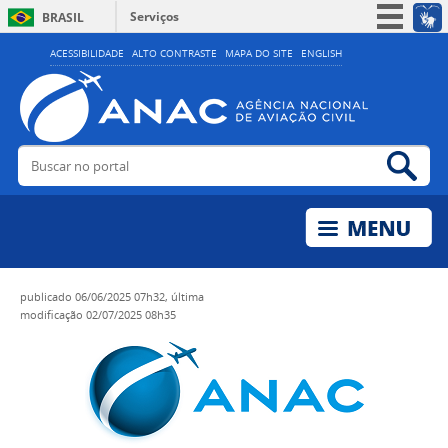
Serviços
BRASIL
Simplifique!
ACESSIBILIDADE
ALTO CONTRASTE
MAPA DO SITE
ENGLISH
Participe
Acesso à informação
Legislação
Buscar no portal
Bus
Canais
publicado
06/06/2025 07h32,
última
modificação
02/07/2025 08h35