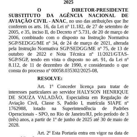
2025
O DIRETOR-PRESIDENTE
SUBSTITUTO DA AGÊNCIA NACIONAL DE
AVIAÇÃO CIVIL - ANAC
, no uso das atribuições que lhe
conferem os arts. 16, da Lei nº 11.182, de 27 de setembro de
2005, e 35, inciso II, do Decreto nº 5.731, de 20 de março de
2006, combinado com o disposto na Instrução Normativa
SGP/SEDGG/ME nº 34, de 24 de março de 2021, alterada
pela Instrução Normativa SGP/SEDGG/ME nº 75, de 13 de
outubro de 2022 e Nota Técnica nº 11/2021/GTAS-
SGP/SGP, tendo em vista o disposto no art. 91, da Lei nº
8.112, de 11 de dezembro de 1990, e considerando o que
consta do processo nº 00058.035302/2025-08,
RESOLVE:
Art. 1º Conceder licença para tratar de
interesses particulares ao servidor HALYSON HENRIQUE
DE SOUZA VALADÃO
,
Especialista
em Regulação de
Aviação Civil, Classe S, Padrão I, matrícula
SIAPE nº
1762988
, lota
do na
Superintendência de Padrões
Operacionais - SPO,
no Rio de Janeiro/RJ, pelo período de 3
(três) anos, a partir de 1º de junho de 2025 até 30 de maio de
2028
.
Art. 2º Esta Portaria entra em vigor na data de