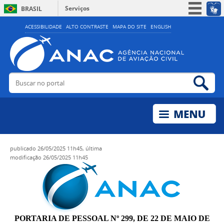
Serviços
BRASIL
Simplifique!
ACESSIBILIDADE
ALTO CONTRASTE
MAPA DO SITE
ENGLISH
Participe
Acesso à informação
Legislação
Buscar no portal
Bus
Canais
publicado
26/05/2025 11h45,
última
modificação
26/05/2025 11h45
PORTARIA DE PESSOAL Nº 299, DE 22 DE MAIO DE