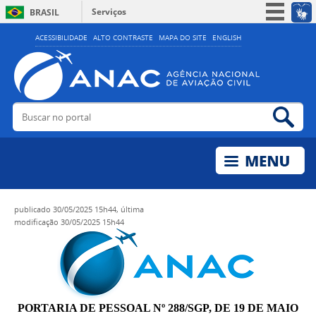
Serviços
BRASIL
Simplifique!
ACESSIBILIDADE
ALTO CONTRASTE
MAPA DO SITE
ENGLISH
Participe
Acesso à informação
Legislação
Buscar no portal
Bus
Canais
publicado
30/05/2025 15h44,
última
modificação
30/05/2025 15h44
PORTARIA DE PESSOAL Nº 288/SGP, DE 19 DE MAIO