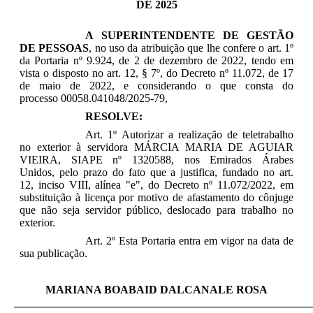
DE 2025
A SUPERINTENDENTE DE GESTÃO
DE PESSOAS
,
no uso da atribuição que lhe confere o art. 1º
da Portaria nº 9.924, de 2 de dezembro de 2022, tendo em
vista o disposto no art. 12, § 7º, do Decreto nº 11.072, de 17
de maio de 2022, e considerando o que consta do
processo
00058.041048/2025-79
,
RESOLVE:
Art. 1º
Autorizar a realização de teletrabalho
no exterior à servidora MÁRCIA MARIA DE AGUIAR
VIEIRA,
SIAPE nº
1320588
,
nos
Emirados Árabes
Unidos
,
pelo prazo do fato que a justifica,
fundado
no a
rt.
12,
inciso VIII,
alínea "e",
do Decreto nº 11.072/2022,
em
substituição à licença por motivo de afastamento do cônjuge
que não seja servidor público, deslocado para trabalho no
exterior.
Art. 2º Esta Portaria entra em vigor na data de
sua publicação
.
MARIANA BOABAID DALCANALE ROSA
_____________________________________________________