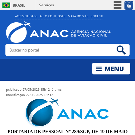
Serviços
BRASIL
Simplifique!
ACESSIBILIDADE
ALTO CONTRASTE
MAPA DO SITE
ENGLISH
Participe
Acesso à informação
Legislação
Buscar no portal
Bus
Canais
publicado
27/05/2025 15h12,
última
modificação
27/05/2025 15h12
PORTARIA DE PESSOAL Nº 289/SGP, DE 19 DE MAIO