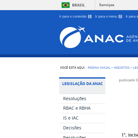
Serviços
BRASIL
Ir para o conteúdo
1
Ir para o menu
2
Ir para
VOCÊ ESTÁ AQUI:
PÁGINA INICIAL
>
ASSUNTOS
>
LE
publicado
0
LEGISLAÇÃO DA ANAC
Resoluções
RBAC e RBHA
IS e IAC
Decisões
1º, inci
Resoluções