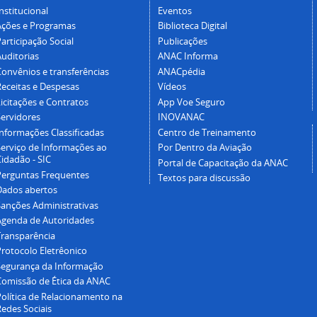
nstitucional
Eventos
Ações e Programas
Biblioteca Digital
articipação Social
Publicações
Auditorias
ANAC Informa
Convênios e transferências
ANACpédia
Receitas e Despesas
Vídeos
icitações e Contratos
App Voe Seguro
Servidores
INOVANAC
Informações Classificadas
Centro de Treinamento
Serviço de Informações ao
Por Dentro da Aviação
idadão - SIC
Portal de Capacitação da ANAC
Perguntas Frequentes
Textos para discussão
Dados abertos
Sanções Administrativas
Agenda de Autoridades
Transparência
Protocolo Eletrêonico
Segurança da Informação
Comissão de Ética da ANAC
Política de Relacionamento na
Redes Sociais