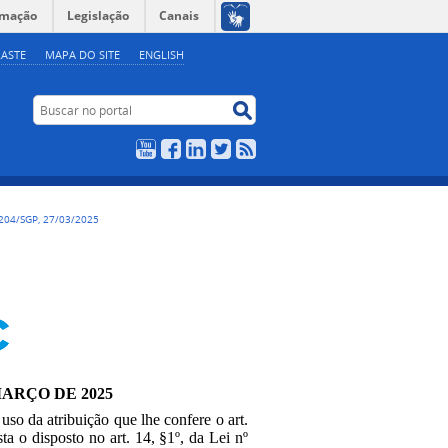
rmação
Legislação
Canais
ASTE
MAPA DO SITE
ENGLISH
Buscar no portal
Buscar no portal
YouTube
Facebook
LinkedIn
Twitter
RSS
204/SGP, 27/03/2025
MARÇO DE 2025
 uso da atribuição que lhe confere o art.
ta o disposto no art. 14,
§1º,
da Lei nº