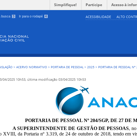
Simplifique!
Participe
Acesso à info
 a busca
3
Ir para o rodapé
4
ACESSIBILIDADE
ALTO CONTR
GISLAÇÃO
>
ACERVO NORMATIVO
>
PORTARIA DE PESSOAL
>
2025
>
PORTARIA DE PESSOAL Nº 
3/04/2025 10h53,
última modificação
03/04/2025 10h53
PORTARIA DE PESSOAL Nº 204/SGP, DE 27 DE 
A SUPERINTENDENTE DE GESTÃO DE PESSOAS
, no
so XVIII, da Portaria nº 3.319, de 24 de outubro de 2018, tendo em vis