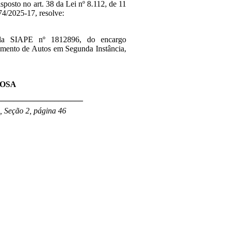
isposto no art. 38 da Lei nº 8.112, de 11
4/2025-17, resolve:
cula SIAPE nº
1812896
, do encargo
amento de Autos em Segunda Instância,
ROSA
_____________________
, Seção 2, página 46