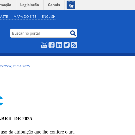
rmação
Legislação
Canais
ASTE
MAPA DO SITE
ENGLISH
Buscar no portal
Buscar no portal
YouTube
Facebook
LinkedIn
Twitter
RSS
257/SGP, 28/04/2025
ABRIL DE 2025
 uso da atribuição que lhe confere o art.