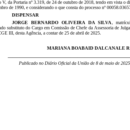
so V, da Portaria nº 3.319, de 24 de outubro de 2018, tendo em vista o d
bro de 1990, e considerando o que consta do processo nº 00058.03657
DISPENSAR
JORGE BERNARDO OLIVEIRA DA SILVA
, matrí
ndo substituto do Cargo em Comissão de Chefe da Assessoria de Julg
CGE III, desta Agência
, a contar de 25 de abril de 2025
.
MARIANA BOABAID DALCANALE 
____________________________________________________
Publicado no Diário Oficial da União de 8 de maio
de 2025