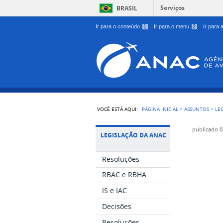
Serviços
BRASIL
Ir para o conteúdo
1
Ir para o menu
2
Ir para
VOCÊ ESTÁ AQUI:
PÁGINA INICIAL
>
ASSUNTOS
>
LE
publicado
0
LEGISLAÇÃO DA ANAC
Resoluções
RBAC e RBHA
IS e IAC
Decisões
Resoluções