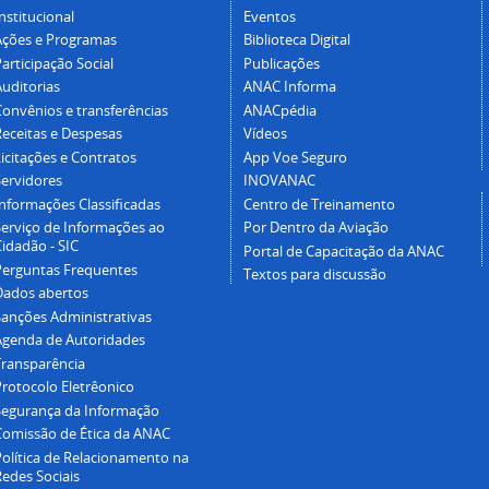
nstitucional
Eventos
Ações e Programas
Biblioteca Digital
articipação Social
Publicações
Auditorias
ANAC Informa
Convênios e transferências
ANACpédia
Receitas e Despesas
Vídeos
icitações e Contratos
App Voe Seguro
Servidores
INOVANAC
Informações Classificadas
Centro de Treinamento
Serviço de Informações ao
Por Dentro da Aviação
idadão - SIC
Portal de Capacitação da ANAC
Perguntas Frequentes
Textos para discussão
Dados abertos
Sanções Administrativas
Agenda de Autoridades
Transparência
Protocolo Eletrêonico
Segurança da Informação
Comissão de Ética da ANAC
Política de Relacionamento na
Redes Sociais