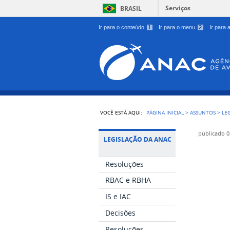
Serviços
BRASIL
Ir para o conteúdo
1
Ir para o menu
2
Ir para
VOCÊ ESTÁ AQUI:
PÁGINA INICIAL
>
ASSUNTOS
>
LE
publicado
0
LEGISLAÇÃO DA ANAC
Resoluções
RBAC e RBHA
IS e IAC
Decisões
Resoluções