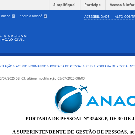
Simplifique!
Participe
Acesso à info
 a busca
3
Ir para o rodapé
4
ACESSIBILIDADE
ALTO CONTR
GISLAÇÃO
>
ACERVO NORMATIVO
>
PORTARIA DE PESSOAL
>
2025
>
PORTARIA DE PESSOAL Nº 
3/07/2025 08h03,
última modificação
03/07/2025 08h03
PORTARIA DE PESSOAL Nº 354/SGP, DE 30 DE 
A SUPERINTENDENTE DE GESTÃO DE PESSOA
S, no