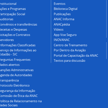
nstitucional
Eventos
Ações e Programas
Biblioteca Digital
articipação Social
Publicações
Auditorias
ANAC Informa
Convênios e transferências
ANACpédia
Receitas e Despesas
Vídeos
icitações e Contratos
App Voe Seguro
Servidores
INOVANAC
Informações Classificadas
Centro de Treinamento
Serviço de Informações ao
Por Dentro da Aviação
idadão - SIC
Portal de Capacitação da ANAC
Perguntas Frequentes
Textos para discussão
Dados abertos
Sanções Administrativas
Agenda de Autoridades
Transparência
Protocolo Eletrêonico
Segurança da Informação
Comissão de Ética da ANAC
Política de Relacionamento na
Redes Sociais