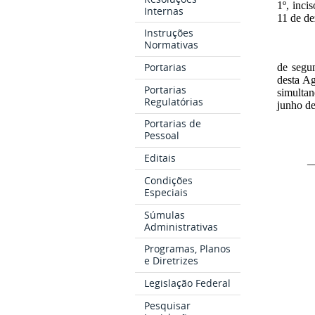
1º, inci
Internas
11 de de
Instruções
Normativas
Portarias
de segu
desta Ag
Portarias
simultan
Regulatórias
junho d
Portarias de
Pessoal
Editais
_
Condições
Especiais
Súmulas
Administrativas
Programas, Planos
e Diretrizes
Legislação Federal
Pesquisar