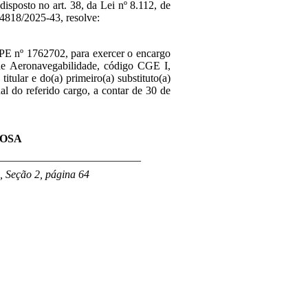
disposto no art. 38, da Lei nº 8.112, de
4818/2025-43, resolve:
APE nº 1762702, para exercer o encargo
de Aeronavegabilidade, código CGE I,
itular e do(a) primeiro(a) substituto(a)
al do referido cargo, a contar de 30 de
ROSA
__________________________
 Seção 2, página 64