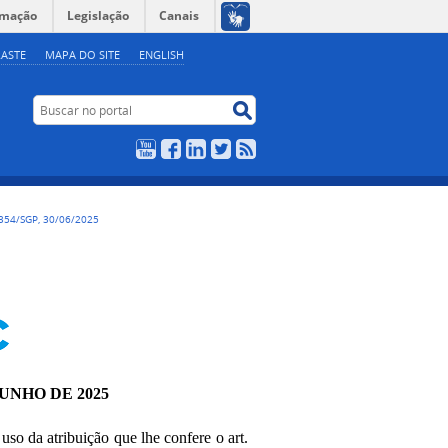
rmação
Legislação
Canais
ASTE
MAPA DO SITE
ENGLISH
Buscar no portal
Buscar no portal
YouTube
Facebook
LinkedIn
Twitter
RSS
354/SGP, 30/06/2025
JUNHO DE 2025
 uso da atribuição que lhe confere o art.