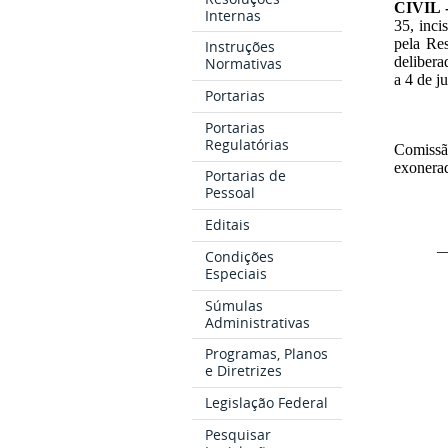
CIVIL 
Internas
35, inci
pela Re
Instruções
delibera
Normativas
a 4 de j
Portarias
Portarias
Regulatórias
Comiss
exonera
Portarias de
Pessoal
Editais
_
Condições
Especiais
Súmulas
Administrativas
Programas, Planos
e Diretrizes
Legislação Federal
Pesquisar