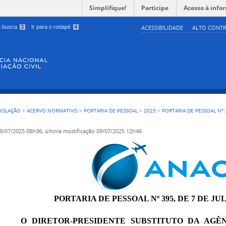
Simplifique!
Participe
Acesso à info
 a busca
3
Ir para o rodapé
4
ACESSIBILIDADE
ALTO CONTR
GISLAÇÃO
>
ACERVO NORMATIVO
>
PORTARIA DE PESSOAL
>
2025
>
PORTARIA DE PESSOAL Nº 
9/07/2025 08h36,
última modificação
09/07/2025 12h46
PORTARIA DE PESSOAL Nº 395, DE 7 DE JU
O DIRETOR-PRESIDENTE SUBSTITUTO DA AGÊ