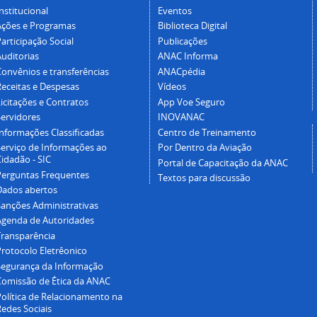
nstitucional
Eventos
Ações e Programas
Biblioteca Digital
articipação Social
Publicações
Auditorias
ANAC Informa
Convênios e transferências
ANACpédia
Receitas e Despesas
Vídeos
icitações e Contratos
App Voe Seguro
Servidores
INOVANAC
Informações Classificadas
Centro de Treinamento
Serviço de Informações ao
Por Dentro da Aviação
idadão - SIC
Portal de Capacitação da ANAC
Perguntas Frequentes
Textos para discussão
Dados abertos
Sanções Administrativas
Agenda de Autoridades
Transparência
Protocolo Eletrêonico
Segurança da Informação
Comissão de Ética da ANAC
Política de Relacionamento na
Redes Sociais