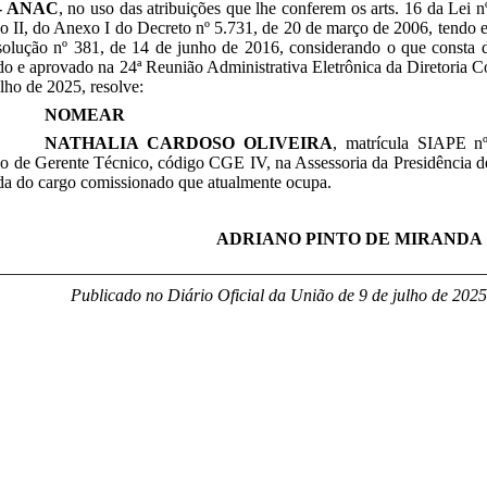
- ANAC
, no uso das atribuições que lhe conferem os arts. 16 da Lei 
so II, do Anexo I do Decreto nº 5.731, de 20 de março de 2006, tendo
solução nº 381, de 14 de junho de 2016, considerando o que consta
do e aprovado na 24ª Reunião Administrativa Eletrônica da Diretoria Co
ulho de 2025, resolve:
NOMEAR
NATHALIA CARDOSO OLIVEIRA
, matrícula SIAPE 
ão de
Gerente Técnico
, código CGE IV,
na Assessoria da Presidência
d
da do cargo comissionado que atualmente ocupa.
ADRIANO PINTO DE MIRANDA
________________________________________________________
Publicado no Diário Oficial da União de 9 de julho
de 2025,