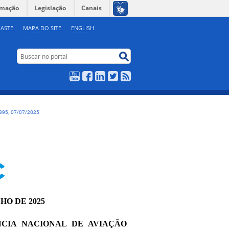
rmação
Legislação
Canais
ASTE
MAPA DO SITE
ENGLISH
Buscar no portal
Buscar no portal
YouTube
Facebook
LinkedIn
Twitter
RSS
395, 07/07/2025
LHO DE 2025
NCIA NACIONAL DE AVIAÇÃO