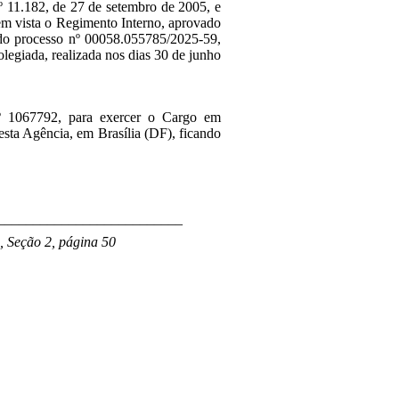
nº 11.182, de 27 de setembro de 2005, e
 em vista o Regimento Interno, aprovado
 do processo nº 00058.055785/2025-59,
legiada, realizada nos dias 30 de junho
nº
1067792
,
para exercer
o Cargo em
esta Agência, em Brasília (DF), ficando
__________________________
 Seção 2, página 50