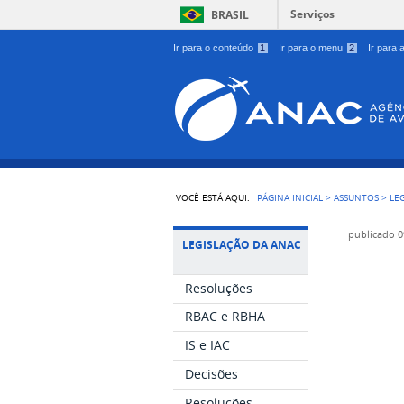
Serviços
BRASIL
Ir para o conteúdo
1
Ir para o menu
2
Ir para
VOCÊ ESTÁ AQUI:
PÁGINA INICIAL
>
ASSUNTOS
>
LE
publicado
0
LEGISLAÇÃO DA ANAC
Resoluções
RBAC e RBHA
IS e IAC
Decisões
Resoluções