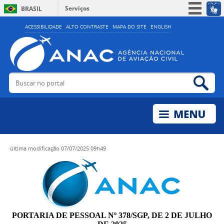
Serviços
BRASIL
Simplifique!
ACESSIBILIDADE
ALTO CONTRASTE
MAPA DO SITE
ENGLISH
Participe
Acesso à informação
Legislação
Buscar no portal
Bus
Canais
última modificação
07/07/2025 09h49
PORTARIA DE PESSOAL Nº 378/SGP, DE 2 DE JULHO