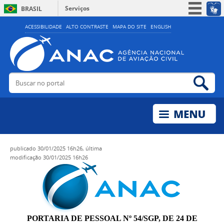
Serviços
BRASIL
Simplifique!
ACESSIBILIDADE
ALTO CONTRASTE
MAPA DO SITE
ENGLISH
Participe
Acesso à informação
Legislação
Buscar no portal
Bus
Canais
publicado
30/01/2025 16h26,
última
modificação
30/01/2025 16h26
PORTARIA DE PESSOAL Nº 54/SGP, DE 24 DE