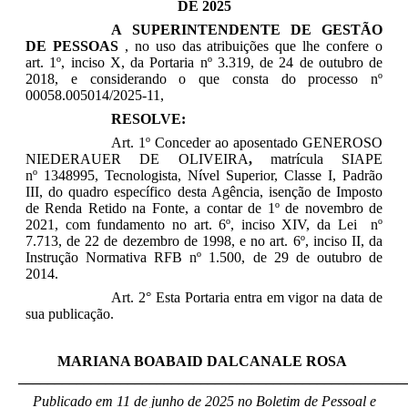
DE 2025
A
SUPERINTENDENTE DE GESTÃO
DE PESSOAS
, no uso das atribuições que lhe confere o
art. 1º, inciso X, da Portaria nº 3.319, de 24 de outubro de
2018, e considerando o que consta do processo nº
00058.005014/2025-11,
RESOLVE:
Art. 1º Conceder ao
aposentado GENEROSO
NIEDERAUER DE OLIVEIRA
,
matrícula SIAPE
nº
1348995,
Tecnologista, Nível Superior, Classe I, Padrão
III,
do quadro específico desta Agência, isenção de Imposto
de Renda Retido na Fonte, a contar de 1º de novembro de
2021, com fundamento no art. 6º, inciso XIV, da Lei nº
7.713, de 22 de dezembro de 1998, e no art. 6º, inciso II, da
Instrução Normativa RFB nº 1.500, de 29 de outubro de
2014.
Art. 2° Esta Portaria entra em vigor na data de
sua publicação.
MARIANA BOABAID DALCANALE ROSA
_____________________________________________________
Publicado em 11 de junho de 2025 no Boletim de Pessoal e