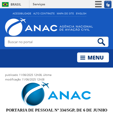
Serviços
BRASIL
Simplifique!
ACESSIBILIDADE
ALTO CONTRASTE
MAPA DO SITE
ENGLISH
Participe
Acesso à informação
Legislação
Buscar no portal
Bus
Canais
publicado
11/06/2025 12h08,
última
modificação
11/06/2025 12h08
PORTARIA DE PESSOAL Nº 334/SGP, DE 6 DE JUNHO