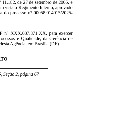
nº 11.182, de 27 de setembro de 2005, e
 em vista o Regimento Interno, aprovado
ta do processo nº 00058.014915/2025-
F nº
XXX.037.871-XX, para exercer
rocessos e Qualidade, da
Gerência de
desta Agência, em Brasília (DF).
ATO
_____________________
, Seção 2, página 67