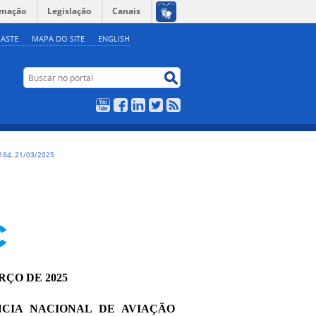
rmação
Legislação
Canais
ASTE
MAPA DO SITE
ENGLISH
Buscar no portal
Buscar no portal
YouTube
Facebook
LinkedIn
Twitter
RSS
184, 21/03/2025
RÇO DE 2025
NCIA NACIONAL DE AVIAÇÃO