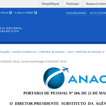
Simplifique!
Participe
Acesso à info
 a busca
3
Ir para o rodapé
4
ACESSIBILIDADE
ALTO CONTR
GISLAÇÃO
>
ACERVO NORMATIVO
>
PORTARIA DE PESSOAL
>
2025
>
PORTARIA DE PESSOAL Nº 
1/04/2025 13h22,
última modificação
01/04/2025 13h22
PORTARIA DE PESSOAL Nº 184, DE 21 DE MA
O
DIRETOR-PRESIDENTE SUBSTITUTO DA AGÊ