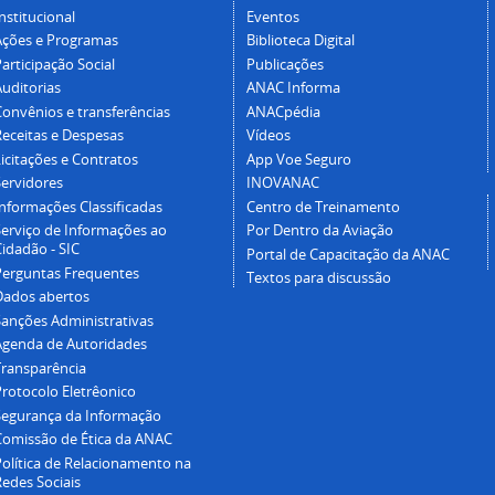
nstitucional
Eventos
Ações e Programas
Biblioteca Digital
articipação Social
Publicações
Auditorias
ANAC Informa
Convênios e transferências
ANACpédia
Receitas e Despesas
Vídeos
icitações e Contratos
App Voe Seguro
Servidores
INOVANAC
Informações Classificadas
Centro de Treinamento
Serviço de Informações ao
Por Dentro da Aviação
idadão - SIC
Portal de Capacitação da ANAC
Perguntas Frequentes
Textos para discussão
Dados abertos
Sanções Administrativas
Agenda de Autoridades
Transparência
Protocolo Eletrêonico
Segurança da Informação
Comissão de Ética da ANAC
Política de Relacionamento na
Redes Sociais