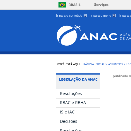
Serviços
BRASIL
Ir para o conteúdo
1
Ir para o menu
2
Ir para
VOCÊ ESTÁ AQUI:
PÁGINA INICIAL
>
ASSUNTOS
>
LE
publicado
0
LEGISLAÇÃO DA ANAC
Resoluções
RBAC e RBHA
IS e IAC
Decisões
Resoluções