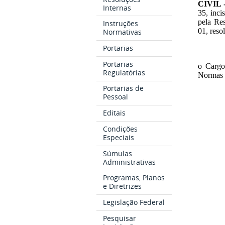
CIVIL 
Internas
35, inci
pela Re
Instruções
01, reso
Normativas
Portarias
Portarias
o
Cargo
Regulatórias
Normas 
Portarias de
Pessoal
Editais
Condições
Especiais
Súmulas
Administrativas
Programas, Planos
e Diretrizes
Legislação Federal
Pesquisar