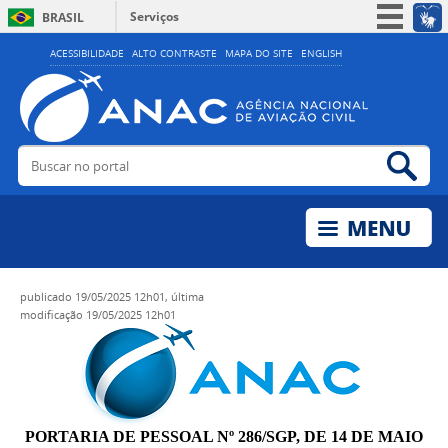
Serviços
BRASIL
Simplifique!
ACESSIBILIDADE
ALTO CONTRASTE
MAPA DO SITE
ENGLISH
Participe
Acesso à informação
Legislação
Buscar no portal
Bus
Canais
publicado
19/05/2025 12h01,
última
modificação
19/05/2025 12h01
PORTARIA DE PESSOAL Nº 286/SGP, DE 14 DE MAIO