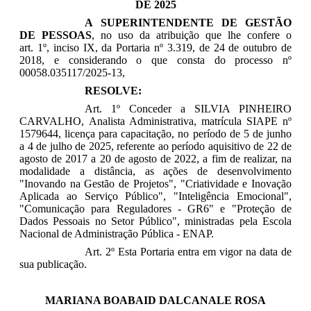
DE 2025
A SUPERINTENDENTE DE GESTÃO
DE PESSOAS
, no uso da atribuição que lhe confere o
art. 1º, inciso IX, da Portaria nº 3.319, de 24 de outubro de
2018, e considerando o que consta do processo nº
00058.035117/2025-13,
RESOLVE:
Art. 1º Conceder a
SILVIA PINHEIRO
CARVALHO,
Analista Administrativa, matrícula SIAPE nº
1579644, licença para capacitação, no período de
5 de junho
a 4 de julho de 2025
, referente ao período aquisitivo de 22 de
agosto de 2017 a 20 de agosto de 2022, a fim de realizar, na
modalidade a distância, as ações de desenvolvimento
"
Inovando na Gestão de Projetos
", "
Criatividade e Inovação
Aplicada ao Serviço Público
", "
Inteligência Emocional
",
"
Comunicação para Reguladores - GR6
" e "
Proteção de
Dados Pessoais no Setor Público
", ministradas pela Escola
Nacional de Administração Pública - ENAP.
Art. 2º Esta Portaria entra em vigor na data de
sua publicação.
MARIANA BOABAID DALCANALE ROSA