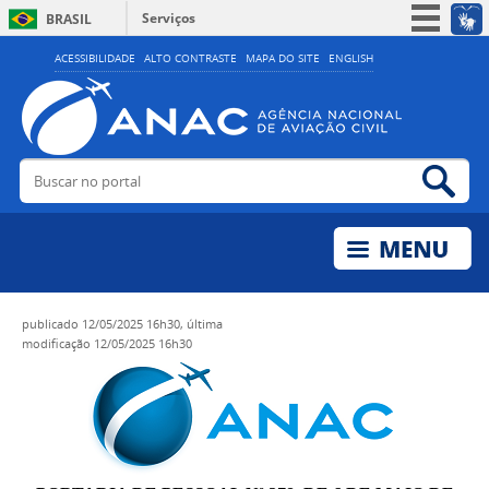
Serviços
BRASIL
Simplifique!
ACESSIBILIDADE
ALTO CONTRASTE
MAPA DO SITE
ENGLISH
Participe
Acesso à informação
Legislação
Buscar no portal
Bus
Canais
publicado
12/05/2025 16h30,
última
modificação
12/05/2025 16h30