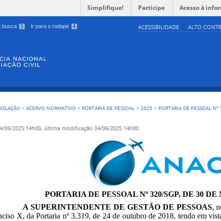
Simplifique!
Participe
Acesso à info
 a busca
3
Ir para o rodapé
4
ACESSIBILIDADE
ALTO CONTR
GISLAÇÃO
>
ACERVO NORMATIVO
>
PORTARIA DE PESSOAL
>
2025
>
PORTARIA DE PESSOAL Nº 
4/06/2025 14h00,
última modificação
04/06/2025 14h00
PORTARIA DE PESSOAL Nº 320/SGP, DE 30 DE 
A SUPERINTENDENTE DE GESTÃO DE PESSOAS
, 
 inciso X, da Portaria nº 3.319, de 24 de outubro de 2018, tendo em vist