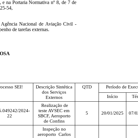
 e na Portaria Normativa nº 8, de 7 de
025-54,
a Agência Nacional de Aviação Civil -
penho de tarefas externas.
ROSA
rocesso SEI!
Descrição Sintética
QTD
Período de Exe
dos Serviços
Início
Té
Externos
Realização de
5.049242/2024-
teste AVSEC em
5
20/01/2025
07/0
22
SBCF, Aeroporto
de Confins
Inspeção no
aeroporto Carlos