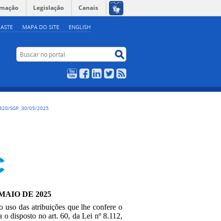
rmação
Legislação
Canais
ASTE
MAPA DO SITE
ENGLISH
Buscar no portal
Buscar no portal
YouTube
Facebook
LinkedIn
Twitter
RSS
320/SGP, 30/05/2025
MAIO DE 2025
no uso das atribuições que lhe confere o
a o disposto no art. 60, da Lei nº 8.112,