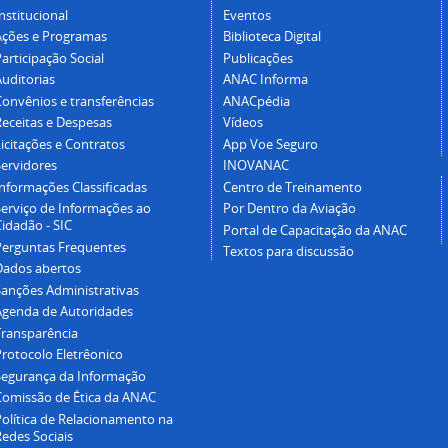
nstitucional
Eventos
Ações e Programas
Biblioteca Digital
articipação Social
Publicações
Auditorias
ANAC Informa
Convênios e transferências
ANACpédia
Receitas e Despesas
Vídeos
icitações e Contratos
App Voe Seguro
Servidores
INOVANAC
Informações Classificadas
Centro de Treinamento
Serviço de Informações ao
Por Dentro da Aviação
idadão - SIC
Portal de Capacitação da ANAC
Perguntas Frequentes
Textos para discussão
Dados abertos
Sanções Administrativas
Agenda de Autoridades
Transparência
Protocolo Eletrêonico
Segurança da Informação
Comissão de Ética da ANAC
Política de Relacionamento na
Redes Sociais