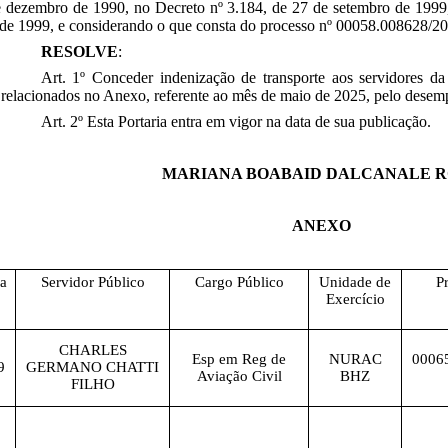
 dezembro de 1990, no Decreto nº 3.184, de 27 de setembro de 1999,
de 1999, e considerando o que consta do processo nº 00058.008628/2
RESOLVE
:
Art. 1º Conceder indenização de transporte aos servidores d
elacionados no Anexo, referente ao mês de
maio de 2025
, pelo desem
Art. 2º Esta Portaria entra em vigor na data de sua publicação.
MARIANA BOABAID DALCANALE 
ANEXO
la
Servidor Público
Cargo Público
Unidade de
P
Exercício
CHARLES
Esp em Reg de
NURAC
0006
9
GERMANO CHATTI
Aviação Civil
BHZ
FILHO