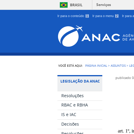
Serviços
BRASIL
Ir para o conteúdo
1
Ir para o menu
2
Ir para
VOCÊ ESTÁ AQUI:
PÁGINA INICIAL
>
ASSUNTOS
>
LE
publicado
0
LEGISLAÇÃO DA ANAC
Resoluções
RBAC e RBHA
IS e IAC
Decisões
art. 1º,
Resoluções