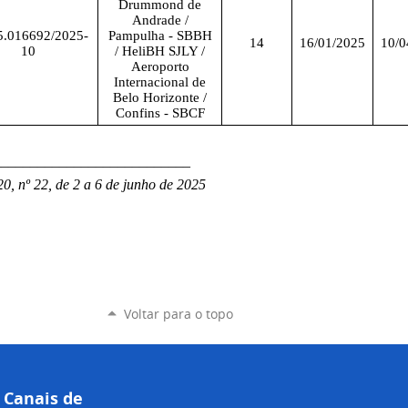
Drummond de
Andrade /
5.016692/2025-
Pampulha - SBBH
14
16/01/2025
10/0
10
/ HeliBH SJLY /
Aeroporto
Internacional de
Belo Horizonte /
Confins - SBCF
___________________________
0, nº 22, de 2 a 6 de junho de 2025
Voltar para o topo
Canais de