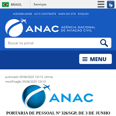
Serviços
BRASIL
Simplifique!
ACESSIBILIDADE
ALTO CONTRASTE
MAPA DO SITE
ENGLISH
Participe
Acesso à informação
Legislação
Buscar no portal
Bus
Canais
publicado
05/06/2025 12h13,
última
modificação
05/06/2025 12h13
PORTARIA DE PESSOAL Nº 326/SGP, DE 3 DE JUNHO