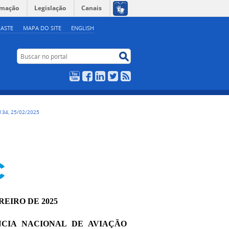
rmação
Legislação
Canais
ASTE
MAPA DO SITE
ENGLISH
Buscar no portal
Buscar no portal
YouTube
Facebook
LinkedIn
Twitter
RSS
134, 25/02/2025
REIRO DE 2025
NCIA NACIONAL DE AVIAÇÃO