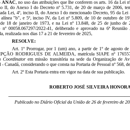
- ANAC
,
no uso das atribuições que lhe conferem
os arts. 16 da Lei 
so II, do Anexo I do Decreto nº 5.731, de 20 de março de 2006, ten
da Lei, 4º, inciso II, do Anexo I do mencionado Decreto, 95 da Lei
, alínea "b", e 5º, inciso IV, da Lei nº 5.809, de 10 de outubro de 19
 de 18 de janeiro de 1973, e na Lei nº 13.848, de 25 de junho de 
o nº 00058.067297/2022-41, deliberado e aprovado na 6ª Reunião Ad
a, realizada nos dias 17 a 21 de fevereiro de 2025,
RESOLVE:
Art. 1º Prorrogar, por 1 (um) ano, a partir de 1º de agosto 
ÇÃO RODRIGUES DE ALMEIDA, matrícula SIAPE nº 1765574
 Coordinator
em missão transitória na sede da Organização de Av
 - Canadá, considerando o que consta na Portaria de Pessoal nº 568, d
Art. 2º Esta Portaria entra em vigor na data de sua publicação.
ROBERTO JOSÉ SILVEIRA HONOR
___________________________________
_________________
Publicado no Diário Oficial da União de 26 de fevereiro
de 20