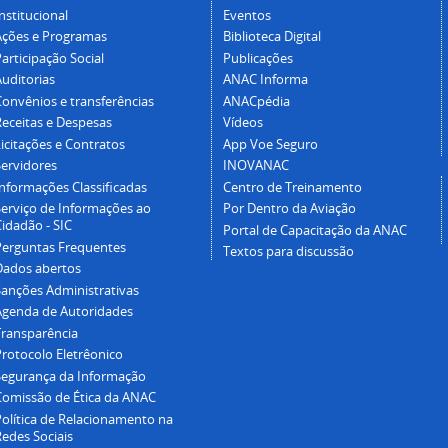
nstitucional
Eventos
Ações e Programas
Biblioteca Digital
articipação Social
Publicações
Auditorias
ANAC Informa
Convênios e transferências
ANACpédia
Receitas e Despesas
Vídeos
icitações e Contratos
App Voe Seguro
Servidores
INOVANAC
Informações Classificadas
Centro de Treinamento
Serviço de Informações ao
Por Dentro da Aviação
idadão - SIC
Portal de Capacitação da ANAC
Perguntas Frequentes
Textos para discussão
Dados abertos
Sanções Administrativas
Agenda de Autoridades
Transparência
Protocolo Eletrêonico
Segurança da Informação
Comissão de Ética da ANAC
Política de Relacionamento na
Redes Sociais