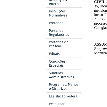
CIVIL 
Internas
35, inci
menciona
Instruções
inciso I
Normativas
71.733,
Portarias
process
Colegiad
Portarias
Regulatórias
Portarias de
ASSUMP
Pessoal
Program
Montreal
Editais
Condições
Especiais
Súmulas
Administrativas
Programas, Planos
e Diretrizes
Legislação Federal
Pesquisar