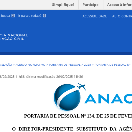
Simplifique!
Participe
Acesso à info
 a busca
3
Ir para o rodapé
4
ACESSIBILIDADE
ALTO CONTR
GISLAÇÃO
>
ACERVO NORMATIVO
>
PORTARIA DE PESSOAL
>
2025
>
PORTARIA DE PESSOAL Nº 
6/02/2025 11h36,
última modificação
26/02/2025 11h36
PORTARIA DE PESSOAL Nº 134, DE 25 DE FEVE
O DIRETOR-PRESIDENTE SUBSTITUTO DA AGÊ