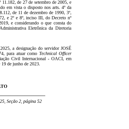
nº 11.182, de 27 de setembro de 2005, e
do em vista o disposto nos arts. 4º da
 8.112, de 11 de dezembro de 1990, 3º,
72, e 2º e 8º, inciso III, do Decreto nº
2019, e considerando o que consta do
ministrativa Eletrônica da Diretoria
de 2025, a designação do servidor JOSÉ
, para atuar como
Technical Officer
iação Civil Internacional - OACI, em
e 19 de junho de 2023.
ATO
____________________
25, Seção 2, página 52