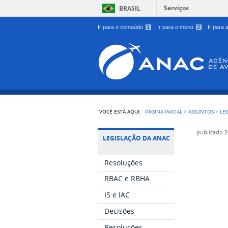
Serviços
BRASIL
Ir para o conteúdo
1
Ir para o menu
2
Ir para
VOCÊ ESTÁ AQUI:
PÁGINA INICIAL
>
ASSUNTOS
>
LE
publicado
2
LEGISLAÇÃO DA ANAC
Resoluções
RBAC e RBHA
IS e IAC
Decisões
Resoluções