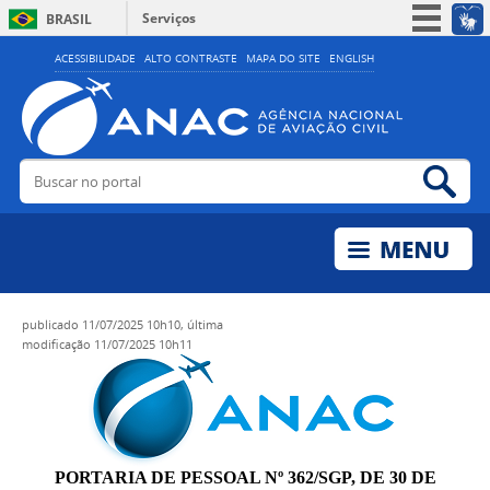
Serviços
BRASIL
Simplifique!
ACESSIBILIDADE
ALTO CONTRASTE
MAPA DO SITE
ENGLISH
Participe
Acesso à informação
Legislação
Buscar no portal
Bus
Canais
publicado
11/07/2025 10h10,
última
modificação
11/07/2025 10h11
PORTARIA DE PESSOAL Nº 362/SGP, DE 30 DE