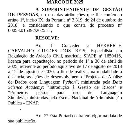
MARÇO DE 2025
A SUPERINTENDENTE DE GESTÃO
DE PESSOAS
, no uso das atribuições que lhe confere o
artigo 1º, inciso IX, da Portaria nº 3.319, de 24 de outubro de
2018, e considerando o que consta do processo nº
00058.015392/2025-11,
RESOLVE
:
Art. 1º Conceder a HERBERTH
CARVALHO GUEDES DOS REIS, Especialista em
Regulação de Aviação Civil, matrícula SIAPE nº
1650416
,
licença para capacitação, no período de 1º a 30 de abril de
2025, referente ao período aquisitivo de 17 de agosto de 2013
a 15 de agosto de 2020, a fim de realizar, na modalidade a
distância, as ações de desenvolvimento "
Projetos de Análise
de Dados com Linguagem
Python
", ministrada pela
Data
Science Academy
;
"
Introdução à Gestão de Riscos
" e
"
Primeiros passos para uso de Linguagem
Simples
", ministradas pela
Escola Nacional de Administração
Publica - ENAP
.
Escola Nacional de Administração Publica -
ENAP
.
Art. 2º Esta Portaria entra em vigor na data de
sua publicação.