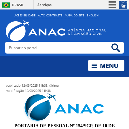
Serviços
BRASIL
Simplifique!
ACESSIBILIDADE
ALTO CONTRASTE
MAPA DO SITE
ENGLISH
Participe
Acesso à informação
Legislação
Buscar no portal
Bus
Canais
publicado
12/03/2025 11h38,
última
modificação
12/03/2025 11h38
PORTARIA DE PESSOAL Nº 154/SGP, DE 10 DE