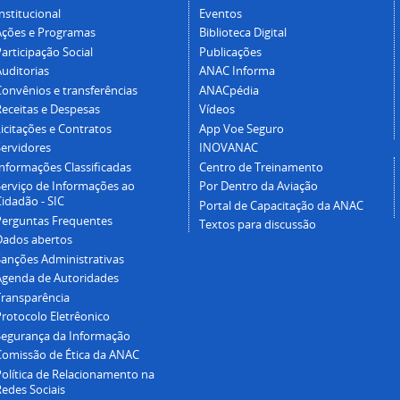
nstitucional
Eventos
Ações e Programas
Biblioteca Digital
articipação Social
Publicações
Auditorias
ANAC Informa
Convênios e transferências
ANACpédia
Receitas e Despesas
Vídeos
icitações e Contratos
App Voe Seguro
Servidores
INOVANAC
Informações Classificadas
Centro de Treinamento
Serviço de Informações ao
Por Dentro da Aviação
idadão - SIC
Portal de Capacitação da ANAC
Perguntas Frequentes
Textos para discussão
Dados abertos
Sanções Administrativas
Agenda de Autoridades
Transparência
Protocolo Eletrêonico
Segurança da Informação
Comissão de Ética da ANAC
Política de Relacionamento na
Redes Sociais