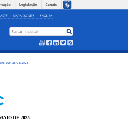
rmação
Legislação
Canais
ASTE
MAPA DO SITE
ENGLISH
Buscar no portal
Buscar no portal
YouTube
Facebook
LinkedIn
Twitter
RSS
306/SGP, 28/05/2025
MAIO DE 2025