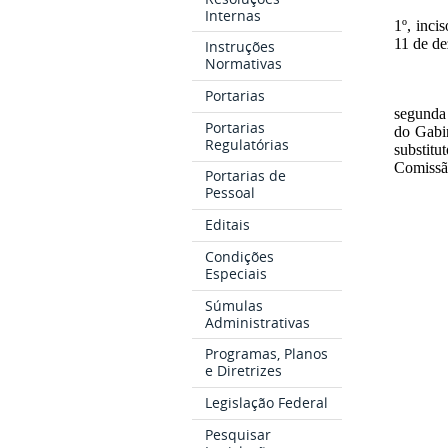
Internas
1º, inci
11 de de
Instruções
Normativas
Portarias
segunda
Portarias
do Gabin
Regulatórias
substitu
Comissã
Portarias de
Pessoal
Editais
Condições
Especiais
Súmulas
Administrativas
Programas, Planos
e Diretrizes
Legislação Federal
Pesquisar