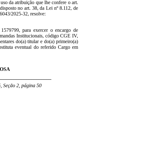
 uso da atribuição que lhe confere o art.
disposto no art. 38, da Lei nº 8.112, de
6043/2025-32, resolve:
 1579799, para exercer o encargo de
mandas Institucionais, código CGE IV,
tares do(a) titular e do(a) primeiro(a)
bstituta eventual do referido Cargo em
ROSA
_____________________
, Seção 2, página 50