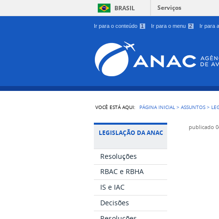
Serviços
BRASIL
Ir para o conteúdo
1
Ir para o menu
2
Ir para
VOCÊ ESTÁ AQUI:
PÁGINA INICIAL
>
ASSUNTOS
>
LE
publicado
0
LEGISLAÇÃO DA ANAC
Resoluções
RBAC e RBHA
IS e IAC
Decisões
Resoluções