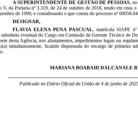
A SUPERINTENDENTE DE GESTÃO DE PESSOAS
, no
so V, da Portaria nº 3.319, de 24 de outubro de 2018, tendo em vista o 
zembro de 1990, e considerando o que consta do processo nº 00058.04
DESIGNAR,
FLAVIA ELENA PENA PASCUAL
, matrícula SIAPE nº
 substituta eventual do Cargo em Comissão de Gerente Técnico de De
ete desta Agência, nos afastamentos, impedimentos legais ou regulamen
to(a) simultaneamente, ficando dispensada do encargo de primeira su
o.
MARIANA BOABAID DALCANALE 
____________________________________________________
Publicado no Diário Oficial da União de 4 de junho
de 2025