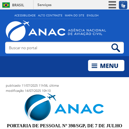
Serviços
BRASIL
Simplifique!
ACESSIBILIDADE
ALTO CONTRASTE
MAPA DO SITE
ENGLISH
Participe
Acesso à informação
Legislação
Buscar no portal
Bus
Canais
publicado
11/07/2025 11h56,
última
modificação
14/07/2025 10h10
PORTARIA DE PESSOAL Nº 398/SGP, DE 7 DE JULHO