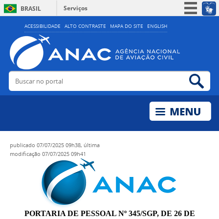
Serviços
BRASIL
Simplifique!
ACESSIBILIDADE
ALTO CONTRASTE
MAPA DO SITE
ENGLISH
Participe
Acesso à informação
Legislação
Buscar no portal
Bus
Canais
publicado
07/07/2025 09h38,
última
modificação
07/07/2025 09h41
PORTARIA DE PESSOAL Nº 345/SGP, DE 26 DE