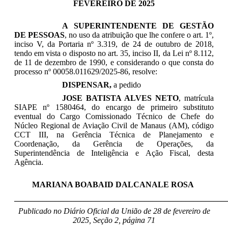
FEVEREIRO DE 2025
A SUPERINTENDENTE DE GESTÃO
DE PESSOAS
, no uso da atribuição que lhe confere o art. 1º,
inciso V, da Portaria nº 3.319, de 24 de outubro de 2018,
tendo em vista o disposto no art. 35, inciso II, da Lei nº 8.112,
de 11 de dezembro de 1990, e considerando o que consta do
processo nº 00058.011629/2025-86, resolve:
DISPENSAR,
a pedido
JOSE BATISTA ALVES NETO
, matrícula
SIAPE nº
1580464
, do encargo de primeiro substituto
eventual do
Cargo Comissionado Técnico de Chefe do
Núcleo Regional de Aviação Civil de Manaus (AM)
, código
CCT III, na
Gerência Técnica de Planejamento e
Coordenação
, da Gerência de Operações,
da
Superintendência de Inteligência e Ação Fiscal, desta
Agência
.
MARIANA BOABAID DALCANALE ROSA
___________________________________
_________________
Publicado no Diário Oficial da União de 28 de fevereiro
de
2025, Seção 2, página 71