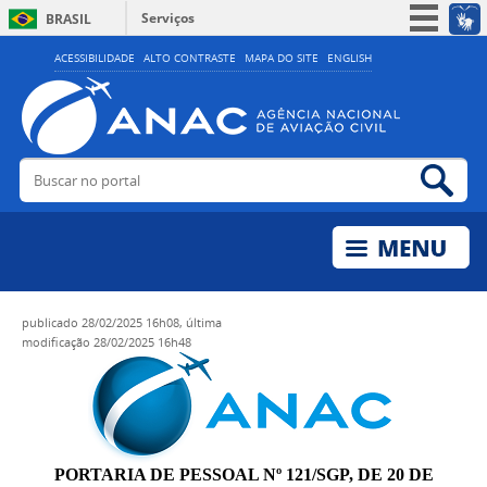
Serviços
BRASIL
Simplifique!
ACESSIBILIDADE
ALTO CONTRASTE
MAPA DO SITE
ENGLISH
Participe
Acesso à informação
Legislação
Buscar no portal
Bus
Canais
publicado
28/02/2025 16h08,
última
modificação
28/02/2025 16h48
PORTARIA DE PESSOAL Nº 121/SGP, DE 20 DE