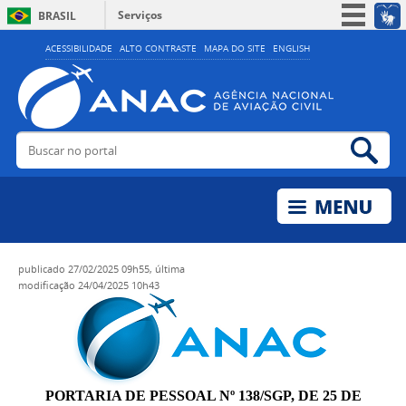
Serviços
BRASIL
Simplifique!
ACESSIBILIDADE
ALTO CONTRASTE
MAPA DO SITE
ENGLISH
Participe
Acesso à informação
Legislação
Buscar no portal
Bus
Canais
publicado
27/02/2025 09h55,
última
modificação
24/04/2025 10h43
PORTARIA DE PESSOAL Nº 138/SGP, DE 25 DE