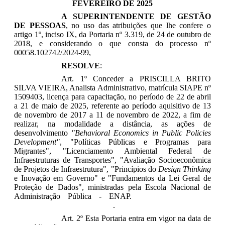
FEVEREIRO DE 2025
A SUPERINTENDENTE DE GESTÃO
DE PESSOAS
, no uso das atribuições que lhe confere o
artigo 1º, inciso IX, da Portaria nº 3.319, de 24 de outubro de
2018, e considerando o que consta do processo nº
00058.102742/2024-99,
RESOLVE
:
Art. 1º Conceder a
PRISCILLA BRITO
SILVA VIEIRA
,
Analista
Administrativo, matrícula SIAPE nº
1509403
, licença para capacitação, no período de 22 de abril
a 21 de maio de 2025, referente ao período aquisitivo de 13
de novembro de 2017 a 11 de novembro de 2022, a fim de
realizar, na modalidade a distância, as ações de
desenvolvimento
"
Behavioral Economics in Public Policies
Development
"
, "
Políticas Públicas e Programas para
Migrantes
", "
Licenciamento Ambiental Federal de
Infraestruturas de Transportes
", "
Avaliação Socioeconômica
de Projetos de Infraestrutura
", "
Princípios do
Design Thinking
e Inovação em Governo" e "Fundamentos da Lei Geral de
Proteção de Dados",
ministradas pela
Escola Nacional de
Administração Pública - ENAP
.
Escola Nacional de
Administração Pública - ENAP
.
Art. 2º Esta Portaria entra em vigor na data de