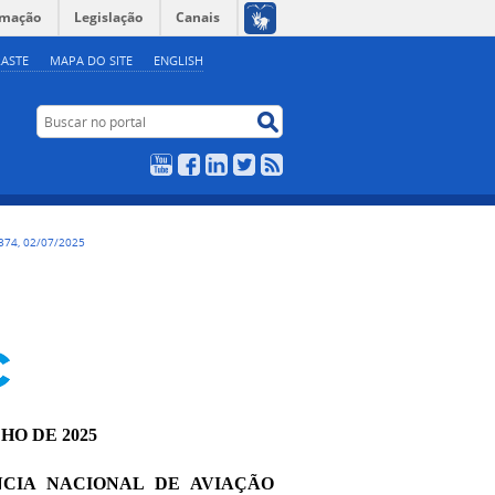
rmação
Legislação
Canais
ASTE
MAPA DO SITE
ENGLISH
Buscar no portal
Buscar no portal
YouTube
Facebook
LinkedIn
Twitter
RSS
374, 02/07/2025
LHO DE 2025
CIA NACIONAL DE AVIAÇÃO