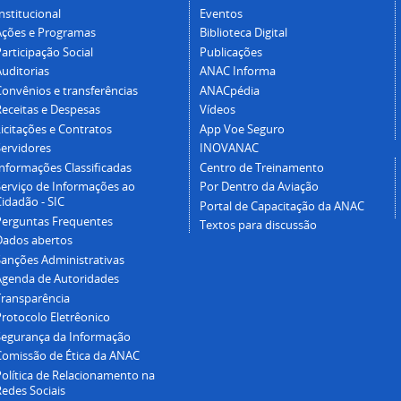
nstitucional
Eventos
Ações e Programas
Biblioteca Digital
articipação Social
Publicações
Auditorias
ANAC Informa
Convênios e transferências
ANACpédia
Receitas e Despesas
Vídeos
icitações e Contratos
App Voe Seguro
Servidores
INOVANAC
Informações Classificadas
Centro de Treinamento
Serviço de Informações ao
Por Dentro da Aviação
idadão - SIC
Portal de Capacitação da ANAC
Perguntas Frequentes
Textos para discussão
Dados abertos
Sanções Administrativas
Agenda de Autoridades
Transparência
Protocolo Eletrêonico
Segurança da Informação
Comissão de Ética da ANAC
Política de Relacionamento na
Redes Sociais