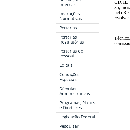
CIVIL 
Internas
35, inci
pela Re
Instruções
resolve:
Normativas
Portarias
Portarias
Técnico
Regulatórias
comissi
Portarias de
Pessoal
Editais
_
Condições
Especiais
Súmulas
Administrativas
Programas, Planos
e Diretrizes
Legislação Federal
Pesquisar