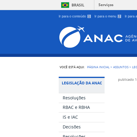
Serviços
BRASIL
Ir para o conteúdo
1
Ir para o menu
2
Ir para
VOCÊ ESTÁ AQUI:
PÁGINA INICIAL
>
ASSUNTOS
>
LE
publicado
1
LEGISLAÇÃO DA ANAC
Resoluções
RBAC e RBHA
IS e IAC
Decisões
Resoluções