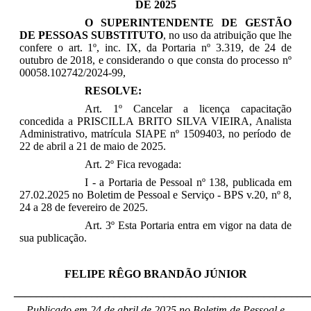
DE 2025
O SUPERINTENDENTE DE GESTÃO
DE PESSOAS SUBSTITUTO
, no uso da atribuição que lhe
confere o art. 1º, inc. IX, da Portaria nº 3.319, de 24 de
outubro de 2018, e considerando o que consta do processo nº
00058.102742/2024-99,
RESOLVE:
Art. 1º Cancelar a licença capacitação
concedida a
PRISCILLA BRITO SILVA VIEIRA
,
Analista
Administrativo, matrícula SIAPE nº
1509403
, no período de
22 de abril a 21 de maio de 2025
.
Art. 2º Fica revogada:
I - a Portaria de Pessoal
nº 138
,
publicada em
27.02.2025 no Boletim de Pessoal e Serviço - BPS v.20, nº 8,
24 a 28 de fevereiro de 2025
.
Art. 3º Esta Portaria entra em vigor na data de
sua publicação.
FELIPE RÊGO BRANDÃO JÚNIOR
_____________________________________________________
Publicado em 24 de abril de 2025 no Boletim de Pessoal e