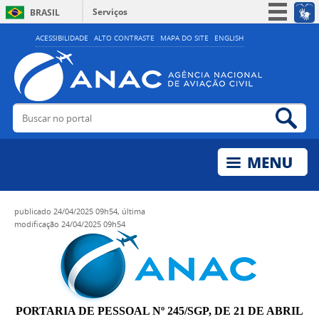
Serviços
BRASIL
Simplifique!
ACESSIBILIDADE
ALTO CONTRASTE
MAPA DO SITE
ENGLISH
Participe
Acesso à informação
Legislação
Buscar no portal
Bus
Canais
publicado
24/04/2025 09h54,
última
modificação
24/04/2025 09h54
PORTARIA DE PESSOAL Nº 245/SGP, DE 21 DE ABRIL