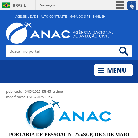
Serviços
BRASIL
Simplifique!
ACESSIBILIDADE
ALTO CONTRASTE
MAPA DO SITE
ENGLISH
Participe
Acesso à informação
Legislação
Buscar no portal
Bus
Canais
publicado
13/05/2025 15h45,
última
modificação
13/05/2025 15h45
PORTARIA DE PESSOAL Nº 275/SGP, DE 5 DE MAIO