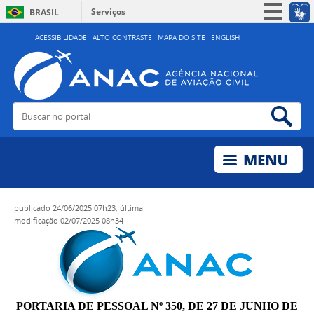
Serviços
BRASIL
Simplifique!
ACESSIBILIDADE
ALTO CONTRASTE
MAPA DO SITE
ENGLISH
Participe
Acesso à informação
Legislação
Buscar no portal
Bus
Canais
publicado
24/06/2025 07h23,
última
modificação
02/07/2025 08h34
PORTARIA DE PESSOAL Nº 350, DE 27 DE JUNHO DE