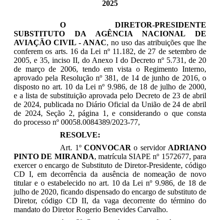
2025
O DIRETOR-PRESIDENTE
SUBSTITUTO DA AGÊNCIA NACIONAL DE
AVIAÇÃO CIVIL - ANAC
, no uso das atribuições que lhe
conferem os arts. 16 da Lei nº 11.182, de 27 de setembro de
2005, e 35, inciso II, do Anexo I do Decreto nº 5.731, de 20
de março de 2006, tendo em vista o Regimento Interno,
aprovado pela Resolução nº 381, de 14 de junho de 2016, o
disposto no art. 10 da Lei nº 9.986, de 18 de julho de 2000,
e a lista de substituição aprovada pelo Decreto de 23 de abril
de 2024, publicada no Diário Oficial da União de 24 de abril
de 2024, Seção 2, página 1, e considerando o que consta
do processo nº 00058.0084389/2023-77,
RESOLVE:
Art. 1º
CONVOCAR
o servidor
ADRIANO
PINTO DE MIRANDA
, matrícula
SIAPE
nº 1572677, para
exercer o encargo de Substituto de Diretor-Presidente, código
CD I, em decorrência da ausência de nomeação de novo
titular e o estabelecido no art. 10 da Lei nº 9.986, de 18 de
julho de 2020, ficando dispensado do encargo de substituto de
Diretor, código CD II, da
vaga decorrente do término do
mandato do Diretor Rogerio Benevides Carvalho
.