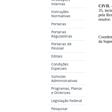
Internas
CIVIL 
35, inci
Instruções
pela Re
Normativas
resolve:
Portarias
Portarias
Regulatórias
Coorden
da Supe
Portarias de
Pessoal
Editais
Condições
Especiais
Súmulas
Administrativas
Programas, Planos
e Diretrizes
Legislação Federal
Pesquisar