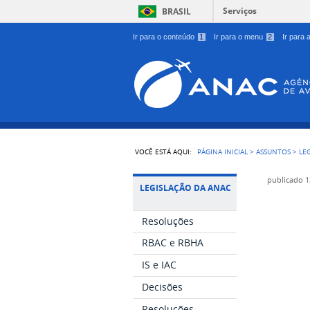
Serviços
BRASIL
Ir para o conteúdo
1
Ir para o menu
2
Ir para
VOCÊ ESTÁ AQUI:
PÁGINA INICIAL
>
ASSUNTOS
>
LE
publicado
1
LEGISLAÇÃO DA ANAC
Resoluções
RBAC e RBHA
IS e IAC
Decisões
Resoluções