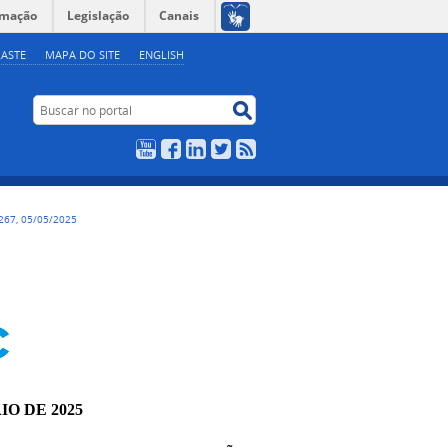
rmação
Legislação
Canais
ASTE
MAPA DO SITE
ENGLISH
Buscar no portal
Buscar no portal
YouTube
Facebook
LinkedIn
Twitter
RSS
267, 05/05/2025
IO DE 2025