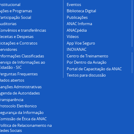
nstitucional
Eventos
Ações e Programas
Biblioteca Digital
articipação Social
Publicações
Auditorias
ANAC Informa
Convênios e transferências
ANACpédia
Receitas e Despesas
Vídeos
icitações e Contratos
App Voe Seguro
Servidores
INOVANAC
Informações Classificadas
Centro de Treinamento
Serviço de Informações ao
Por Dentro da Aviação
idadão - SIC
Portal de Capacitação da ANAC
Perguntas Frequentes
Textos para discussão
Dados abertos
Sanções Administrativas
Agenda de Autoridades
Transparência
Protocolo Eletrêonico
Segurança da Informação
Comissão de Ética da ANAC
Política de Relacionamento na
Redes Sociais