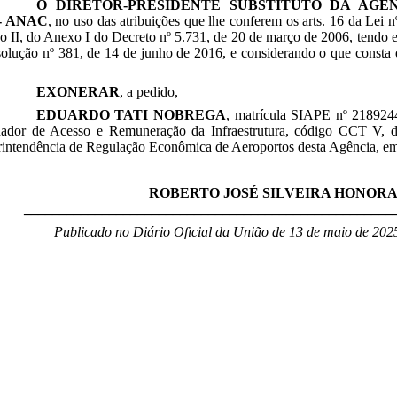
O
DIRETOR-PRESIDENTE SUBSTITUTO DA AGÊ
- ANAC
, no uso das atribuições que lhe conferem os arts. 16 da Lei 
so II, do Anexo I do Decreto nº 5.731, de 20 de março de 2006, tendo
solução nº 381, de 14 de junho de 2016, e considerando o que consta
EXONERAR
, a pedido,
EDUARDO TATI NOBREGA
, matrícula SIAPE nº
218924
ador de Acesso e Remuneração da Infraestrutura, código CCT V, 
rintendência de Regulação Econômica de Aeroportos desta Agência, em
ROBERTO JOSÉ SILVEIRA HONOR
____________________________________________________
Publicado no Diário Oficial da União de 13 de maio
de 2025