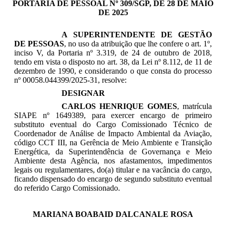
PORTARIA DE PESSOAL Nº 309/SGP, DE 28 DE MAIO
DE 2025
A SUPERINTENDENTE DE GESTÃO
DE PESSOAS
, no uso da atribuição que lhe confere o art. 1º,
inciso V, da Portaria nº 3.319, de 24 de outubro de 2018,
tendo em vista o disposto no art. 38, da Lei nº 8.112, de 11 de
dezembro de 1990, e considerando o que consta do processo
nº 00058.044399/2025-31, resolve:
DESIGNAR
CARLOS HENRIQUE GOMES
, matrícula
SIAPE nº 1649389, para exercer encargo de primeiro
substituto eventual do Cargo Comissionado Técnico de
Coordenador de Análise de Impacto Ambiental da Aviação,
código CCT III, na Gerência de Meio Ambiente e Transição
Energética, da Superintendência de Governança e Meio
Ambiente desta Agência, nos afastamentos, impedimentos
legais ou regulamentares, do(a) titular e na vacância do cargo,
ficando dispensado do encargo de segundo substituto eventual
do referido Cargo Comissionado.
MARIANA BOABAID DALCANALE ROSA