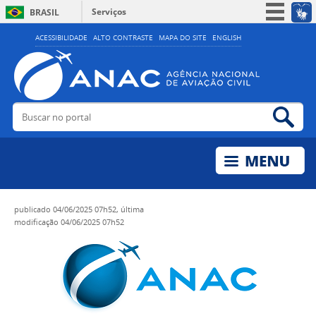
Serviços
BRASIL
Simplifique!
ACESSIBILIDADE
ALTO CONTRASTE
MAPA DO SITE
ENGLISH
Participe
Acesso à informação
Legislação
Buscar no portal
Bus
Canais
publicado
04/06/2025 07h52,
última
modificação
04/06/2025 07h52