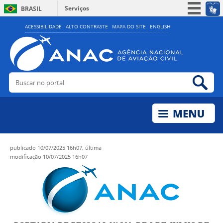
Serviços
BRASIL
Simplifique!
ACESSIBILIDADE
ALTO CONTRASTE
MAPA DO SITE
ENGLISH
Participe
Acesso à informação
Legislação
Buscar no portal
Bus
Canais
publicado
10/07/2025 16h07,
última
modificação
10/07/2025 16h07