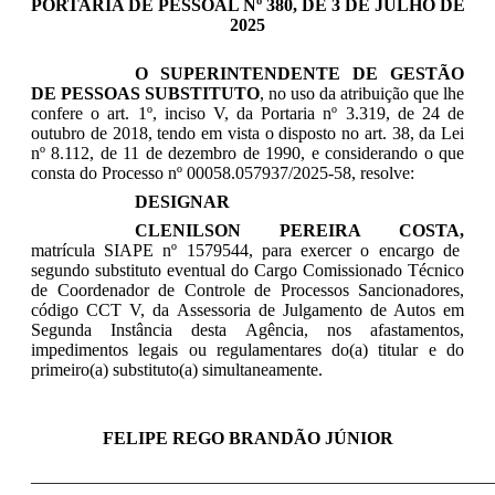
PORTARIA DE PESSOAL Nº 380, DE 3 DE JULHO DE
2025
O SUPERINTENDENTE DE GESTÃO
DE PESSOAS SUBSTITUTO
, no uso da atribuição que lhe
confere
o art. 1º, inciso V, da Portaria nº 3.319, de 24 de
outubro de 2018
, tendo em vista o disposto no art. 38, da Lei
nº 8.112, de 11 de dezembro de 1990, e
considerando o que
consta do Processo nº 00058.057937/2025-58, resolve:
DESIGNAR
CLENILSON PEREIRA COSTA
,
matrícula SIAPE nº
1579544
, para exercer o
encargo de
segundo substituto eventual do Cargo Comissionado Técnico
de Coordenador de Controle de Processos Sancionadores,
código CCT V, da Assessoria de Julgamento de Autos em
Segunda Instância
desta Agência,
nos afastamentos,
impedimentos legais ou regulamentares do(a) titular e do
primeiro(a) substituto(a) simultaneamente.
FELIPE REGO BRANDÃO JÚNIOR
____________________________________________________