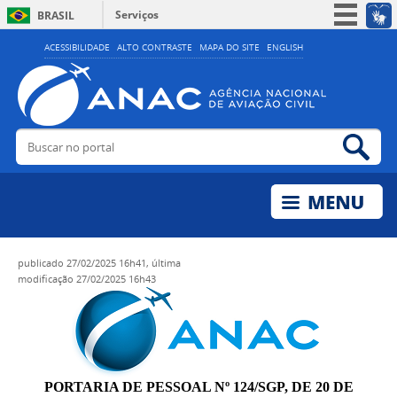
Serviços
BRASIL
Simplifique!
ACESSIBILIDADE
ALTO CONTRASTE
MAPA DO SITE
ENGLISH
Participe
Acesso à informação
Legislação
Buscar no portal
Bus
Canais
publicado
27/02/2025 16h41,
última
modificação
27/02/2025 16h43
PORTARIA DE PESSOAL Nº 124/SGP, DE 20 DE