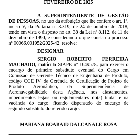
FEVEREIRO DE 2025
A
SUPERINTENDENTE DE GESTÃO
DE PESSOAS
, no uso da atribuição que lhe confere
o art. 1º,
inciso V, da Portaria nº 3.319, de 24 de outubro de 2018
,
tendo em vista o disposto no art. 38 da Lei nº 8.112, de 11 de
dezembro de 1990, e
considerando o que consta do processo
nº
00066.001952/2025-42
, resolve:
DESIGNAR
SERGIO ROBERTO FERREIRA
MACHADO
, matrícula
SIAPE
nº
1649578
, para exercer o
encargo
de primeiro substituto
eventual do
Cargo em
Comissão de Gerente Técnico de Engenharia de Produto,
código CGE IV, da
Gerência de Certificação de Projeto de
Produto Aeronáutico, da Superintendência de
Aeronavegabilidade
desta Agência
,
nos afastamentos,
impedimentos legais ou regulamentares do(a) titular e na
vacância do cargo
,
ficando dispensado
do encargo de
segundo substituto do referido cargo.
MARIANA BOABAID DALCANALE ROSA
___________________________________
_________________