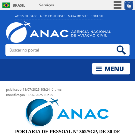
Serviços
BRASIL
Simplifique!
ACESSIBILIDADE
ALTO CONTRASTE
MAPA DO SITE
ENGLISH
Participe
Acesso à informação
Legislação
Buscar no portal
Bus
Canais
publicado
11/07/2025 10h24,
última
modificação
11/07/2025 10h25
PORTARIA DE PESSOAL Nº 365/SGP, DE 30 DE