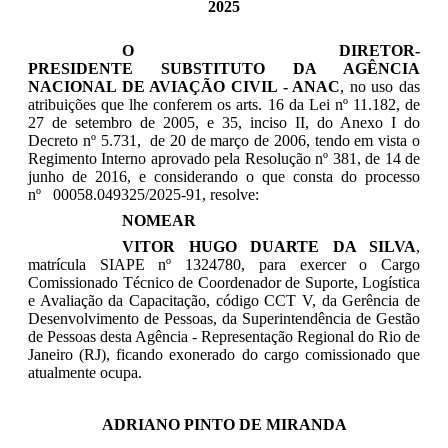
2025
O DIRETOR-
PRESIDENTE
SUBSTITUTO
DA AGÊNCIA
NACIONAL DE AVIAÇÃO CIVIL - ANAC
, no uso das
atribuições que lhe conferem os arts. 16 da Lei nº 11.182, de
27 de setembro de 2005, e 35, inciso II, do Anexo I do
Decreto nº 5.731, de 20 de março de 2006, tendo em vista o
Regimento Interno aprovado pela Resolução nº 381, de 14 de
junho de 2016, e considerando o que consta do processo
nº
00058.049325/2025-91
, resolve:
NOMEAR
VITOR HUGO DUARTE DA SILVA
,
matrícula SIAPE nº 1324780
,
para exercer
o
Cargo
Comissionado Técnico de Coordenador de Suporte, Logística
e Avaliação da Capacitação
, código CCT V
, d
a Gerência de
Desenvolvimento de Pessoas, da Superintendência de Gestão
de Pessoas desta Agência - Representação Regional do Rio de
Janeiro (RJ), ficando exonerado do cargo comissionado que
atualmente ocupa.
ADRIANO PINTO DE MIRANDA