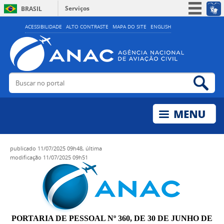
Serviços
BRASIL
Simplifique!
ACESSIBILIDADE
ALTO CONTRASTE
MAPA DO SITE
ENGLISH
Participe
Acesso à informação
Legislação
Buscar no portal
Bus
Canais
publicado
11/07/2025 09h48,
última
modificação
11/07/2025 09h51
PORTARIA DE PESSOAL Nº 360, DE 30 DE JUNHO DE