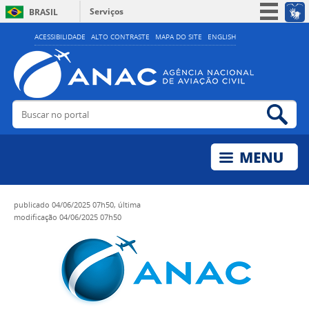
Serviços
BRASIL
Simplifique!
ACESSIBILIDADE
ALTO CONTRASTE
MAPA DO SITE
ENGLISH
Participe
Acesso à informação
Legislação
Buscar no portal
Bus
Canais
publicado
04/06/2025 07h50,
última
modificação
04/06/2025 07h50