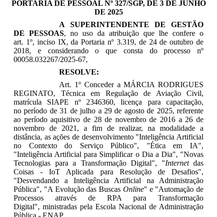
PORTARIA DE PESSOAL Nº 327/SGP, DE 3 DE JUNHO
DE 2025
A SUPERINTENDENTE DE GESTÃO
DE PESSOAS
, no uso da atribuição que lhe confere o
art. 1º, inciso IX, da Portaria nº 3.319, de 24 de outubro de
2018, e considerando o que consta do processo nº
00058.032267/2025-67,
RESOLVE:
Art. 1º Conceder a
MÁRCIA RODRIGUES
REGINATO
, Técnica em Regulação de Aviação Civil,
matrícula SIAPE nº 2346360, licença para capacitação,
no período de
31 de julho a 29 de agosto de
2025
, referente
ao período aquisitivo de 28 de novembro de 2016 a 26 de
novembro de 2021, a fim de realizar, na modalidade a
distância, as ações de desenvolvimento
"Inteligência Artificial
no Contexto do Serviço Público
", "Ética em IA",
"Inteligência Artificial para Simplificar o Dia a Dia", "Novas
Tecnologias para a Transformação Digital", "
Internet
das
Coisas - IoT Aplicada para Resolução de Desafios",
"Desvendando a Inteligência Artificial na Administração
Pública", "A Evolução das Buscas
Online
" e "Automação de
Processos através de RPA para Transformação
Digital"
, ministradas pela Escola Nacional de Administração
Pública - ENAP.