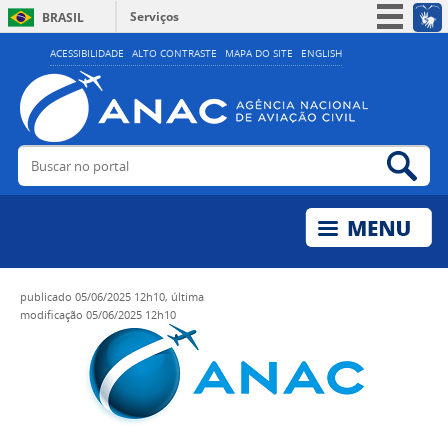
Serviços
BRASIL
Simplifique!
ACESSIBILIDADE
ALTO CONTRASTE
MAPA DO SITE
ENGLISH
Participe
Acesso à informação
Legislação
Buscar no portal
Bus
Canais
publicado
05/06/2025 12h10,
última
modificação
05/06/2025 12h10