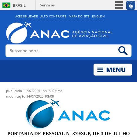
Serviços
BRASIL
Simplifique!
ACESSIBILIDADE
ALTO CONTRASTE
MAPA DO SITE
ENGLISH
Participe
Acesso à informação
Legislação
Buscar no portal
Bus
Canais
publicado
11/07/2025 13h15,
última
modificação
14/07/2025 10h08
PORTARIA DE PESSOAL Nº 379/SGP, DE 3 DE JULHO