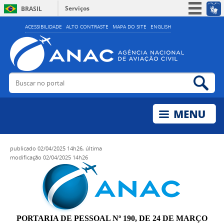
Serviços
BRASIL
Simplifique!
ACESSIBILIDADE
ALTO CONTRASTE
MAPA DO SITE
ENGLISH
Participe
Acesso à informação
Legislação
Buscar no portal
Bus
Canais
publicado
02/04/2025 14h26,
última
modificação
02/04/2025 14h26
PORTARIA DE PESSOAL Nº 190, DE 24 DE MARÇO