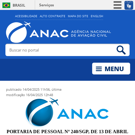
Serviços
BRASIL
Simplifique!
ACESSIBILIDADE
ALTO CONTRASTE
MAPA DO SITE
ENGLISH
Participe
Acesso à informação
Legislação
Buscar no portal
Bus
Canais
publicado
14/04/2025 11h56,
última
modificação
16/04/2025 12h48
PORTARIA DE PESSOAL Nº 240/SGP, DE 13 DE ABRIL