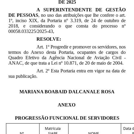
DE 2025
A SUPERINTENDENTE DE GESTÃO
DE PESSOAS
, no uso das atribuições que lhe confere o art.
1º, inciso XIX, da Portaria nº 3.319, de 24 de outubro de
2018, e considerando o que consta do processo nº
00058.033225/2025-43,
RESOLVE:
Art. 1º Progredir e promover os servidores, nos
termos do Anexo desta Portaria, ocupantes de cargos do
Quadro Efetivo da Agência Nacional de Aviação Civil -
ANAC, de que trata a Lei nº 10.871, de 20 de maio de 2004.
r
Art. 2º Esta Portaria entra em vigor na data de
sua publicação.
MARIANA BOABAID DALCANALE ROSA
ANEXO
PROGRESSÃO FUNCIONAL DE SERVIDORES
Matrícula
Data d
Nº
SIAPE
NOME