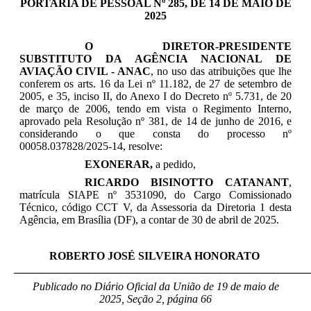
PORTARIA DE PESSOAL Nº 285, DE 14 DE MAIO DE
2025
O DIRETOR-PRESIDENTE
SUBSTITUTO DA AGÊNCIA NACIONAL DE
AVIAÇÃO CIVIL - ANAC
, no uso das atribuições que lhe
conferem os arts. 16 da Lei nº 11.182, de 27 de setembro de
2005, e 35, inciso II, do Anexo I do Decreto nº 5.731, de 20
de março de 2006, tendo em vista o Regimento Interno,
aprovado pela Resolução nº 381, de 14 de junho de 2016, e
considerando o que consta do processo nº
00058.037828/2025-14, resolve:
EXONERAR,
a pedido,
RICARDO BISINOTTO CATANANT
,
matrícula SIAPE nº
3531090, do Cargo Comissionado
Técnico, código CCT V, da Assessoria da Diretoria 1
desta
Agência, em Brasília (DF)
, a contar de 30 de abril de 2025
.
ROBERTO JOSÉ SILVEIRA HONORATO
_____________________________________________________
Publicado no Diário Oficial da União de 19 de maio
de
2025, Seção 2, página 66