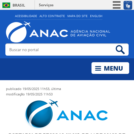
Serviços
BRASIL
Simplifique!
ACESSIBILIDADE
ALTO CONTRASTE
MAPA DO SITE
ENGLISH
Participe
Acesso à informação
Legislação
Buscar no portal
Bus
Canais
publicado
19/05/2025 11h53,
última
modificação
19/05/2025 11h53