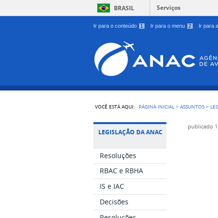
Serviços
BRASIL
Ir para o conteúdo
1
Ir para o menu
2
Ir para
VOCÊ ESTÁ AQUI:
PÁGINA INICIAL
>
ASSUNTOS
>
LE
publicado
1
LEGISLAÇÃO DA ANAC
Resoluções
RBAC e RBHA
IS e IAC
Decisões
Resoluções