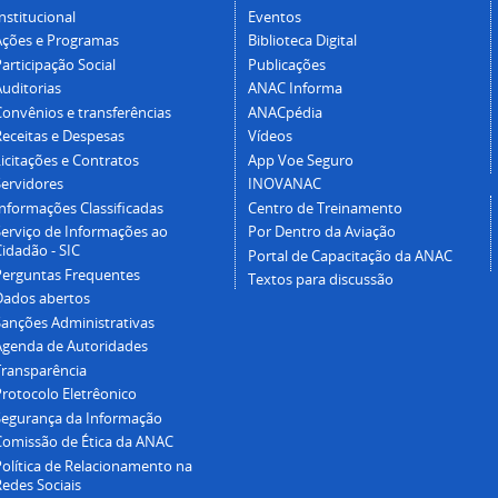
nstitucional
Eventos
Ações e Programas
Biblioteca Digital
articipação Social
Publicações
Auditorias
ANAC Informa
Convênios e transferências
ANACpédia
Receitas e Despesas
Vídeos
icitações e Contratos
App Voe Seguro
Servidores
INOVANAC
Informações Classificadas
Centro de Treinamento
Serviço de Informações ao
Por Dentro da Aviação
idadão - SIC
Portal de Capacitação da ANAC
Perguntas Frequentes
Textos para discussão
Dados abertos
Sanções Administrativas
Agenda de Autoridades
Transparência
Protocolo Eletrêonico
Segurança da Informação
Comissão de Ética da ANAC
Política de Relacionamento na
Redes Sociais