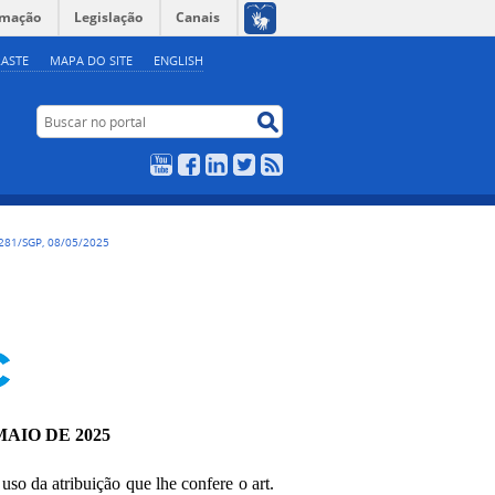
rmação
Legislação
Canais
ASTE
MAPA DO SITE
ENGLISH
Buscar no portal
Buscar no portal
YouTube
Facebook
LinkedIn
Twitter
RSS
281/SGP, 08/05/2025
MAIO DE 2025
 uso da atribuição que lhe confere o art.