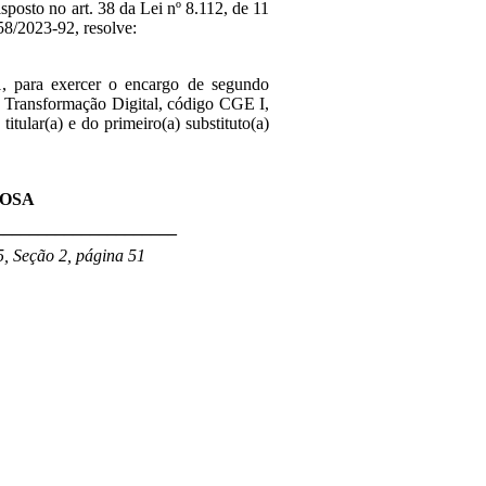
isposto no art. 38 da Lei nº 8.112, de 11
58/2023-92, resolve:
1
,
para exercer o encargo de segundo
 Transformação Digital
, código CGE I,
itular(a) e do primeiro(a) substituto(a)
ROSA
_____________________
, Seção 2, página 51