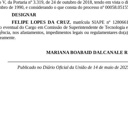
so V, da Portaria nº 3.319, de 24 de outubro de 2018, tendo em vista o d
mbro de 1990, e considerando o que consta do processo nº 00058.0515
DESIGNAR
FELIPE LOPES DA CRUZ
, matrícula SIAPE nº
128066
uto eventual do Cargo em Comissão de
Superintendente de Tecnologia e
ência, nos afastamentos, impedimentos legais ou regulamentares do(a) t
neamente
.
MARIANA BOABAID DALCANALE 
____________________________________________________
Publicado no Diário Oficial da União de 14 de maio
de 2025