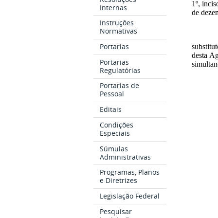
1º, inci
Internas
de deze
Instruções
Normativas
Portarias
substit
desta Ag
Portarias
simulta
Regulatórias
Portarias de
Pessoal
Editais
Condições
Especiais
Súmulas
Administrativas
Programas, Planos
e Diretrizes
Legislação Federal
Pesquisar