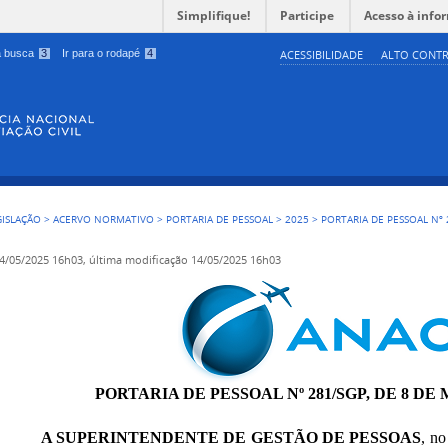
Simplifique!
Participe
Acesso à info
 a busca
3
Ir para o rodapé
4
ACESSIBILIDADE
ALTO CONTR
GISLAÇÃO
>
ACERVO NORMATIVO
>
PORTARIA DE PESSOAL
>
2025
>
PORTARIA DE PESSOAL Nº 
4/05/2025 16h03,
última modificação
14/05/2025 16h03
PORTARIA DE PESSOAL Nº 281/SGP, DE 8 DE 
A SUPERINTENDENTE DE GESTÃO DE PESSOAS
, no