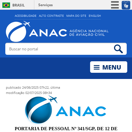
Serviços
BRASIL
Simplifique!
ACESSIBILIDADE
ALTO CONTRASTE
MAPA DO SITE
ENGLISH
Participe
Acesso à informação
Legislação
Buscar no portal
Bus
Canais
publicado
24/06/2025 07h22,
última
modificação
02/07/2025 08h34
PORTARIA DE PESSOAL Nº 341/SGP, DE 12 DE