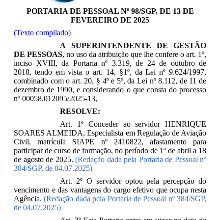
PORTARIA DE PESSOAL Nº 98/SGP, DE 13 DE
FEVEREIRO DE 2025
(Texto compilado)
A SUPERINTENDENTE DE GESTÃO
DE PESSOAS
, no uso da atribuição que lhe confere o art. 1º,
inciso XVIII, da Portaria nº 3.319, de 24 de outubro de
2018, tendo em vista o art. 14,
§1º,
da Lei nº 9.624/1997,
combinado com o art. 20, § 4º e 5º, da Lei nº 8.112, de 11 de
dezembro de 1990, e considerando o que consta do processo
nº 00058.012095/2025-13,
RESOLVE:
Art. 1º
Conceder ao servidor HENRIQUE
SOARES ALMEIDA
,
Especialista em Regulação de Aviação
Civil
, matrícula SIAPE nº
2410822
, afastamento para
participar de curso de formação, no período de 1º de abril a 18
de agosto de 2025
.
(Redação dada pela Portaria de Pessoal nº
384/SGP, de 04.07.2025)
Art. 2º
O servidor optou pela percepção do
vencimento e das vantagens do cargo efetivo que ocupa nesta
Agência
.
(Redação dada pela Portaria de Pessoal nº 384/SGP,
de 04.07.2025)