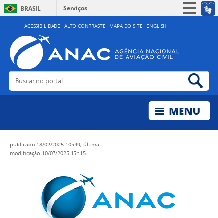
Serviços
BRASIL
Simplifique!
ACESSIBILIDADE
ALTO CONTRASTE
MAPA DO SITE
ENGLISH
Participe
Acesso à informação
Legislação
Buscar no portal
Bus
Canais
publicado
18/02/2025 10h49,
última
modificação
10/07/2025 15h15