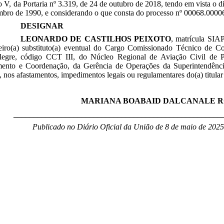
so V, da Portaria nº 3.319, de 24 de outubro de 2018, tendo em vista o d
mbro de 1990, e considerando o que consta do processo nº 00068.0000
DESIGNAR
LEONARDO DE CASTILHOS PEIXOTO
, matrícula SI
eiro(a) substituto(a) eventual do Cargo Comissionado Técnico d
legre, código CCT III,
do Núcleo Regional de Aviação Civil de P
mento e Coordenação, da Gerência de Operações
da Superintendênci
 nos afastamentos, impedimentos legais ou regulamentares do(a) titular
MARIANA BOABAID DALCANALE 
____________________________________________________
Publicado no Diário Oficial da União de 8 de maio
de 2025