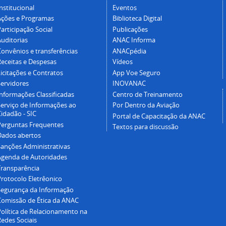
nstitucional
Eventos
Ações e Programas
Biblioteca Digital
articipação Social
Publicações
Auditorias
ANAC Informa
Convênios e transferências
ANACpédia
Receitas e Despesas
Vídeos
icitações e Contratos
App Voe Seguro
Servidores
INOVANAC
Informações Classificadas
Centro de Treinamento
Serviço de Informações ao
Por Dentro da Aviação
idadão - SIC
Portal de Capacitação da ANAC
Perguntas Frequentes
Textos para discussão
Dados abertos
Sanções Administrativas
Agenda de Autoridades
Transparência
Protocolo Eletrêonico
Segurança da Informação
Comissão de Ética da ANAC
Política de Relacionamento na
Redes Sociais