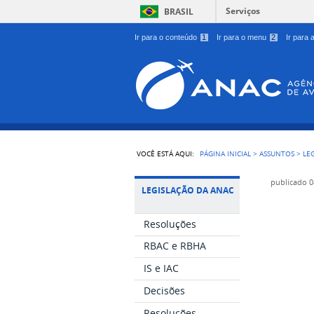
Serviços
BRASIL
Ir para o conteúdo
1
Ir para o menu
2
Ir para
VOCÊ ESTÁ AQUI:
PÁGINA INICIAL
>
ASSUNTOS
>
LE
publicado
0
LEGISLAÇÃO DA ANAC
Resoluções
RBAC e RBHA
IS e IAC
Decisões
Resoluções