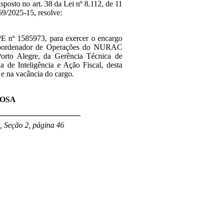
isposto no art. 38 da Lei nº 8.112, de 11
69/2025-15, resolve:
APE nº
1585973, para exercer o encargo
e Coordenador de Operações do NURAC
orto Alegre, da
Gerência Técnica de
a de Inteligência e Ação Fiscal
, desta
 e na vacância do cargo
.
ROSA
_____________________
, Seção 2, página 46