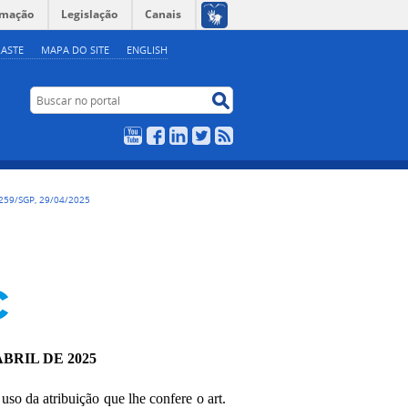
rmação
Legislação
Canais
ASTE
MAPA DO SITE
ENGLISH
Buscar no portal
Buscar no portal
YouTube
Facebook
LinkedIn
Twitter
RSS
259/SGP, 29/04/2025
ABRIL DE 2025
 uso da atribuição que lhe confere o art.