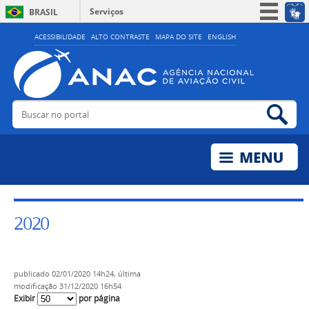
Serviços
BRASIL
Simplifique!
ACESSIBILIDADE
ALTO CONTRASTE
MAPA DO SITE
ENGLISH
Participe
Acesso à informação
Legislação
Buscar no portal
Bus
Canais
2020
publicado
02/01/2020 14h24,
última
modificação
31/12/2020 16h54
Exibir
por página