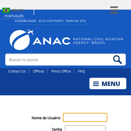
BRASIL
PORTUGUÊS
Simplifique!
ACESSIBILIDADE
ALTO CONTRASTE
MAPA DO SITE
Comunica BR
Participe
Acesso à informação
Buscar no portal
Bus
Legislação
Canais
Contact Us
Offices
Press Office
FAQ
Nome do Usuário
Senha