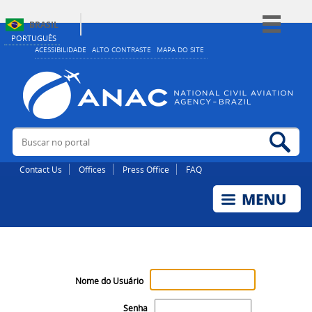
BRASIL
PORTUGUÊS
Simplifique!
ACESSIBILIDADE
ALTO CONTRASTE
MAPA DO SITE
Comunica BR
Participe
Acesso à informação
Buscar no portal
Bus
Legislação
Canais
Contact Us
Offices
Press Office
FAQ
Nome do Usuário
Senha